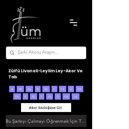
Zülfü Livaneli-Leylim Ley-Akor Ve
Tab
A
A#
Ab
B
Bb
C
C#
D
D#
Db
E
Eb
F
F#
G
G#
Gb
Akor Sözlüğüne Git
Bu Şarkıyı Çalmayı Öğrenmek İçin Tıklayın