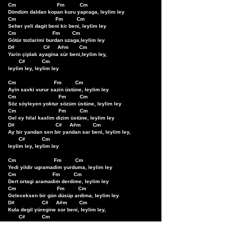
Cm                           Fm          Cm

Döndüm daldan kopan kuru yapraga, leylim ley

Cm                          Fm         Cm

Seher yeli dagit beni kir beni, leylim ley

Cm                        Fm        Cm

Götür tozlarimi burdan uzaga,leylim ley

D#                   C#     A#m       Cm

Yarin çiplak ayagina sür beni,leylim ley,

       C#           Cm

leylim ley, leylim ley

Cm                         Fm         Cm

Ayin savki vurur sazin üstüne, leylim ley

Cm                            Fm         Cm

Söz söyleyen yoktur sözüm üstüne, leylim ley

Cm                            Fm         Cm

Gel ey hilal kaslim dizim üstüne, leylim ley

D#                           C#     A#m        Cm

Ay bir yandan sen bir yandan sar beni, leylim ley,

       C#           Cm

leylim ley, leylim ley

Cm                         Fm         Cm

Yedi yildir ugramadim yurduma, leylim ley

Cm                        Fm         Cm

Dert ortagi aramadim derdime, leylim ley

Cm                           Fm         Cm

Geleceksen bir gün düsüp ardima, leylim ley

D#                  C#     A#m        Cm

Kula degil yüregine sor beni, leylim ley,

       C#           Cm

leylim ley, leylim ley