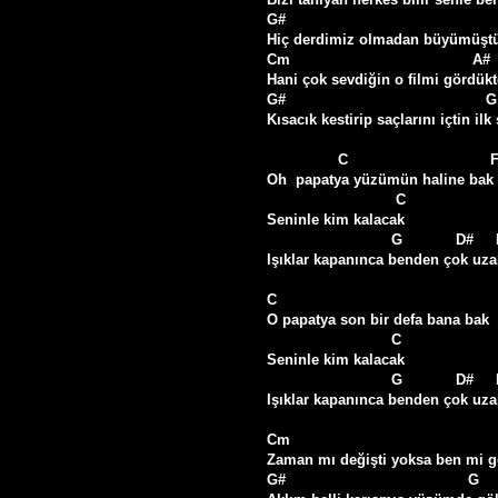
G#                                               
Hiç derdimiz olmadan büyümüştü
Cm                                         A#

Hani çok sevdiğin o filmi gördükt
G#                                             G  
Kısacık kestirip saçlarını içtin ilk 
                C                                F

Oh  papatya yüzümün haline bak  
                             C

Seninle kim kalacak

                            G            D#     Dm     C

Işıklar kapanınca benden çok uzak
C                                                 
O papatya son bir defa bana bak

                            C

Seninle kim kalacak

                            G            D#     Dm     Cm

Işıklar kapanınca benden çok uzak
Cm                                              
Zaman mı değişti yoksa ben mi ge
G#                                         G   
