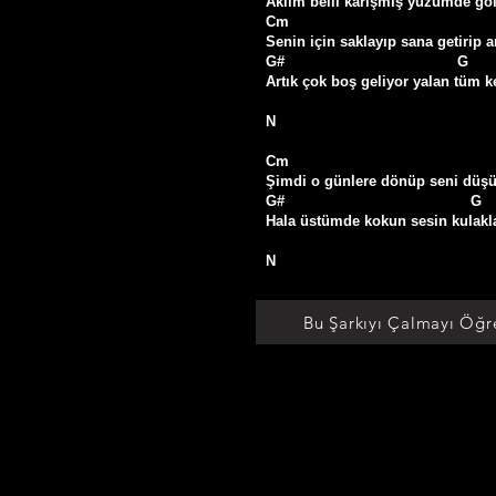
Aklım belli karışmış yüzümde göl
Cm                                              
Senin için saklayıp sana getirip a
G#                                       G

Artık çok boş geliyor yalan tüm ke
N

Cm                                              
Şimdi o günlere dönüp seni düş
G#                                          G

Hala üstümde kokun sesin kulakl
N
Bu Şarkıyı Çalmayı Öğr