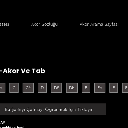
stesi
Akor Sözlüğü
Akor Arama Sayfası
Akor Ve Tab
b
C
C#
D
D#
Db
E
Eb
F
F
Bu Şarkıyı Çalmayı Öğrenmek İçin Tıklayın
 A#

 eskiden beri
