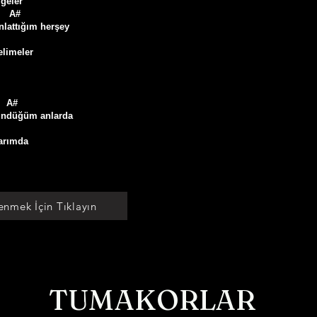
geler

    A#     

nlattığım herşey

limeler  

   A#

ündüğüm anlarda

arımda

enmek İçin Tıklayın
TUMAKORLAR