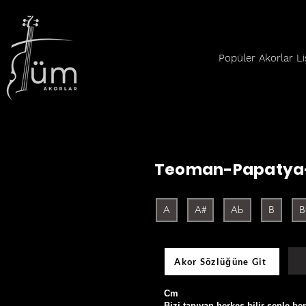
Popüler Akorlar Li
Teoman-Papatya-
A
A#
Ab
B
B
Akor Sözlüğüne Git
Cm                                              
Bizi tanıyan herkes bilir senle ben