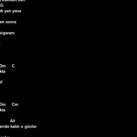
 G

k yan yana

en sonra 

                      

sigaranı

 

ta

 F

ta

         A#

ride kaldı o günler
