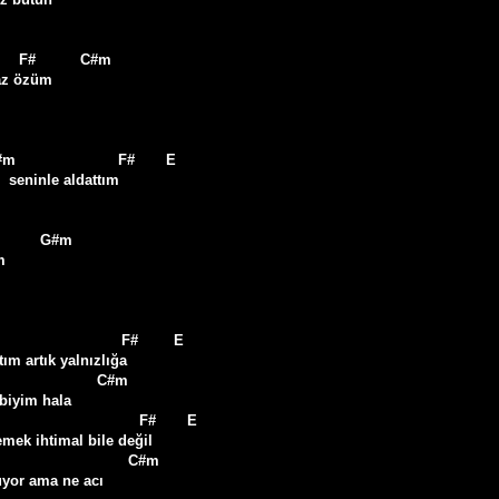
      F#          C#m

az özüm

   seninle aldattım



                           F#        E

ım artık yalnızlığa

ibiyim hala

mek ihtimal bile değil

yor ama ne acı
