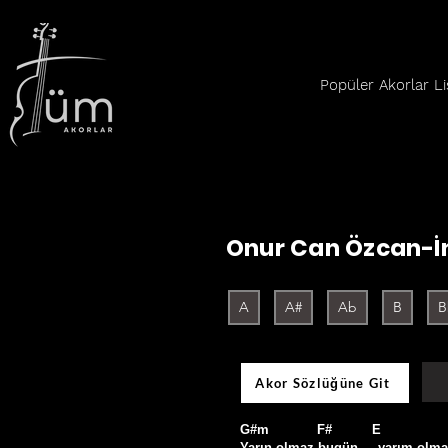
Popüler Akorlar Li
Onur Can Özcan-İ
A
A#
Ab
B
B
Akor Sözlüğüne Git
G#m            F#          E               
Yarın olmaz bugün,    yarım olma