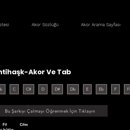
stesi
Akor Sözlüğü
Akor Arama Sayfası
ntihaşk-Akor Ve Tab
b
C
C#
D
D#
Db
E
Eb
F
F
Bu Şarkıyı Çalmayı Öğrenmek İçin Tıklayın
    F#           C#m

z bütün
