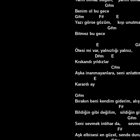
                        G#m

Benim ol bu gece

G#m            F#          E               
Yazı görse gözüm,     kışı unutm
                          G#m

Bitmez bu gece

                 E                             G#m                       F#       E

Ötesi mi var, yalnızlığı yalnız,     
                D#m      E

Kıskandı yıldızlar

                             C#m                         G#m

Aşka inanmayanlara, seni anlattım
               E

Karardı ay

G#m                                             
Bırakın beni kendim giderim, alışt
                                   F#                                   C#m

Bildiğin gibi değilim,   sildiğin g
                                          G#m                                  F#       E

Seni sevmek intihar da,      sevme
                                  F#                                           C#m

Aşk elbisesi en güzel, sende duru