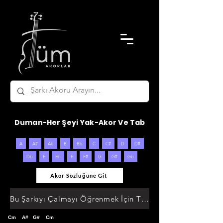
Duman-Her Şeyi Yak-Akor Ve Tab
A
A#
Ab
B
Bb
C
C#
D
D#
Db
E
Eb
F
F#
G
G#
Gb
Akor Sözlüğüne Git
Bu Şarkıyı Çalmayı Öğrenmek İçin Tıklayın
Cm    A#   G#    Cm 
