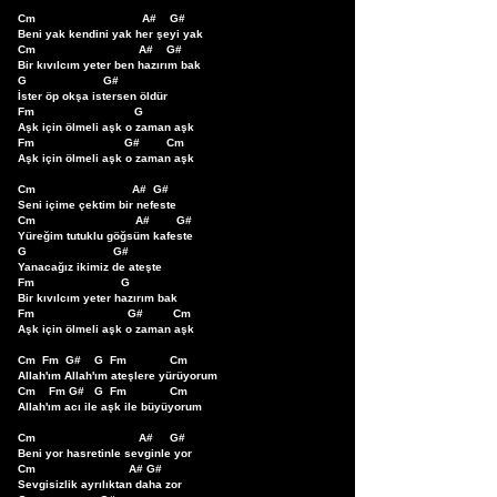
Cm                                A#    G#  

Beni yak kendini yak her şeyi yak

Cm                               A#    G#

Bir kıvılcım yeter ben hazırım bak

G                       G#

İster öp okşa istersen öldür

Fm                              G       

Aşk için ölmeli aşk o zaman aşk

Fm                           G#        Cm

Aşk için ölmeli aşk o zaman aşk

Cm                             A#  G#

Seni içime çektim bir nefeste

Cm                              A#        G#

Yüreğim tutuklu göğsüm kafeste

G                          G#

Yanacağız ikimiz de ateşte

Fm                          G

Bir kıvılcım yeter hazırım bak

Fm                            G#         Cm

Aşk için ölmeli aşk o zaman aşk

Cm  Fm  G#    G  Fm             Cm                        

Allah'ım Allah'ım ateşlere yürüyorum

Cm    Fm G#   G  Fm             Cm

Allah'ım acı ile aşk ile büyüyorum

Cm                               A#     G#

Beni yor hasretinle sevginle yor

Cm                            A# G#

Sevgisizlik ayrılıktan daha zor
