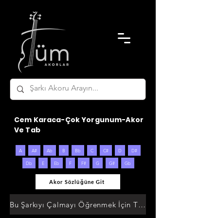
Cem Karaca-Çok Yorgunum-Akor
Ve Tab
A
A#
Ab
B
Bb
C
C#
D
D#
Db
E
Eb
F
F#
G
G#
Gb
Akor Sözlüğüne Git
Bu Şarkıyı Çalmayı Öğrenmek İçin Tıklayın