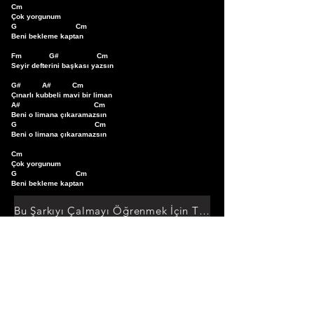
Cm 

Çok yorgunum

G                            Cm

Beni bekleme kaptan

Fm             G#                  Cm

Seyir defterini başkası yazsın  

G#          A#          Cm 

Çınarlı kubbeli mavi bir liman

A#                                   Cm

Beni o limana çıkaramazsın

G                                     Cm

Beni o limana çıkaramazsın

Cm

Çok yorgunum

G                            Cm

Beni bekleme kaptan
Bu Şarkıyı Çalmayı Öğrenmek İçin Tıklayın
TUMAKORLAR
Cebinizdeki Repertuar