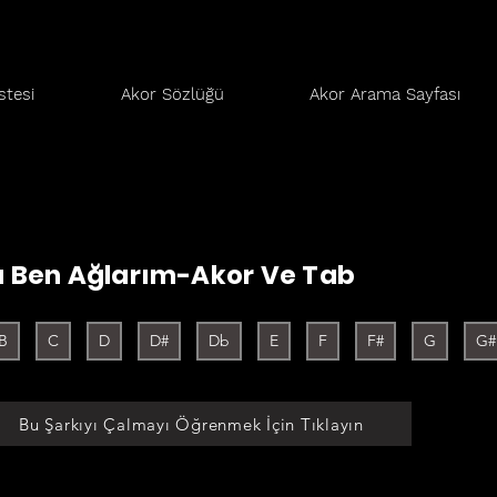
stesi
Akor Sözlüğü
Akor Arama Sayfası
 Ben Ağlarım-Akor Ve Tab
B
C
D
D#
Db
E
F
F#
G
G#
Bu Şarkıyı Çalmayı Öğrenmek İçin Tıklayın