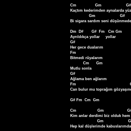
Cm                Gm                     G# 
Kaçtım kederimden aynalarda y
                Gm                     G#                       Cm

Bi sigara sardım seni düşünmed
Dm  D#       G#  Fm   Cm Gm

Ayrıldıkça yollar     yollar

G#

Her gece dualarım

Fm

Bitmedi rüyalarım

           Cm      Gm

Mutlu sonla

G#

Ağlama ben ağlarım

Fm                                           
Can bulur mu toprağım gözyaşınd
G# Fm  Cm  Gm

Cm                  Gm                    G# 
Kim anlar derdimi biz olduk hem
                       Gm                     G#                       Cm

Hep kal düşlerimde kabuslarımda