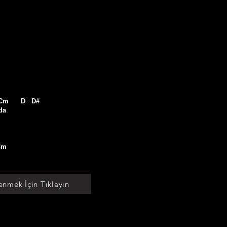
   Cm      D   D#

a

Cm    

enmek İçin Tıklayın