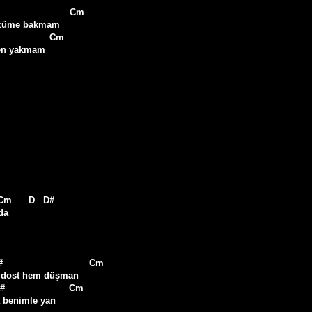
                        Cm

üzüme bakmam

en yakmam

   Cm      D   D#

a

                              Cm

 dost hem düşman

 benimle yan
