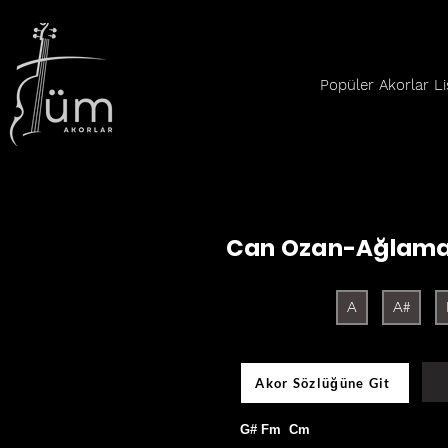
Popüler Akorlar Li
Can Ozan-Ağlama
A
A#
Akor Sözlüğüne Git
G# Fm  Cm  
