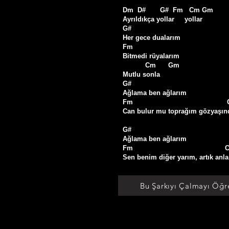
Dm  D#       G#  Fm   Cm Gm

Ayrıldıkça yollar     yollar

G#

Her gece dualarım

Fm

Bitmedi rüyalarım

           Cm      Gm

Mutlu sonla

G#

Ağlama ben ağlarım

Fm                                           
Can bulur mu toprağım gözyaşınd
G#

Ağlama ben ağlarım

Fm                                             
Sen benim diğer yarım, artık anla
Bu Şarkıyı Çalmayı Öğr