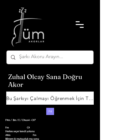
Zuhal Olcay Sana Doğru
Akor
Bu Şarkıyı Çalmayı Öğrenmek İçin Tıklayın
F#
F#m /  Bm / E / C#sus4 –C#7      

Fm                             C#

Herkes seçer kendi yolunu

A#m                                    Fm

Bilmem ki mutsuzluk mu sonu
