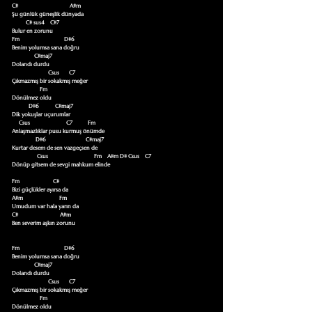
C#                                     A#m

Şu günlük güneşlik dünyada

          C# sus4    C#7

Bulur en zorunu

Fm                                D#6

Benim yolumsa sana doğru

                C#maj7

Dolandı durdu

                          Csus       C7

Çıkmazmış bir sokakmış meğer

                    Fm

Dönülmez oldu

            D#6            C#maj7

Dik yokuşlar uçurumlar

     Csus                          C7           Fm

Anlaşmazlıklar pusu kurmuş önümde

                 D#6                             C#maj7

Kurtar desem de sen vazgeçsen de

                  Csus                                 Fm    A#m D# Csus    C7       

Dönüp gitsem de sevgi mahkum elinde

Fm                        C#

Bizi güçlükler ayırsa da

A#m                          Fm

Umudum var hala yarın da

C#                              A#m

Ben severim aşkın zorunu

Fm                                D#6

Benim yolumsa sana doğru

                C#maj7

Dolandı durdu

                          Csus       C7

Çıkmazmış bir sokakmış meğer

                    Fm

Dönülmez oldu
