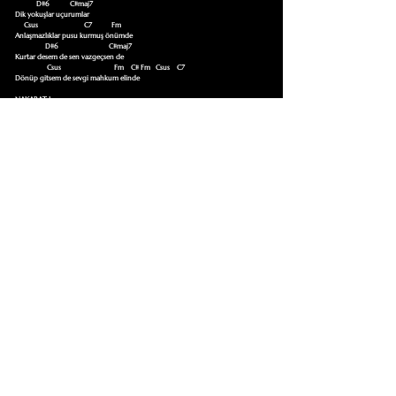
            D#6            C#maj7

Dik yokuşlar uçurumlar

     Csus                          C7           Fm

Anlaşmazlıklar pusu kurmuş önümde

                 D#6                             C#maj7

Kurtar desem de sen vazgeçsen de

                  Csus                              Fm    C# Fm   Csus    C7       

Dönüp gitsem de sevgi mahkum elinde

NAKARAT 1

Fm    A#m D# Csus    C7
Bu Şarkıyı Çalmayı Öğrenmek İçin Tıklayın
Akor Sözlüğüne Git
TUMAKORLAR
Cebinizdeki Repertuar