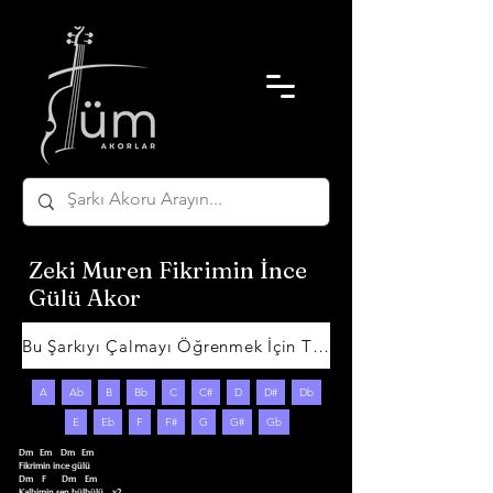
Zeki Muren Fikrimin İnce
Gülü Akor
Bu Şarkıyı Çalmayı Öğrenmek İçin Tıklayın
A
Ab
B
Bb
C
C#
D
D#
Db
E
Eb
F
F#
G
G#
Gb
Dm   Em    Dm   Em

Fikrimin ince gülü

Dm    F       Dm    Em

Kalbimin şen bülbülü    x2
