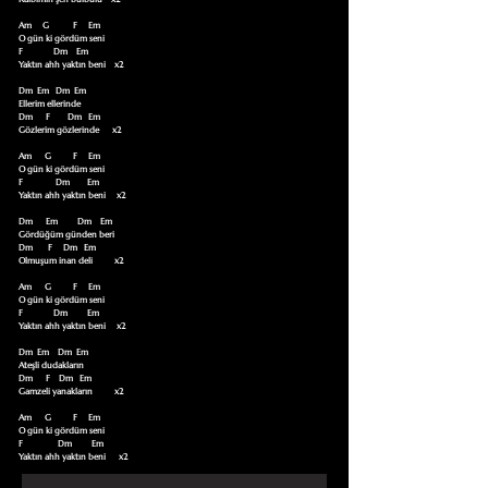
Am     G           F     Em

O gün ki gördüm seni

F              Dm    Em

Yaktın ahh yaktın beni    x2

Dm  Em   Dm  Em

Ellerim ellerinde

Dm      F        Dm   Em

Gözlerim gözlerinde      x2

Am      G          F     Em

O gün ki gördüm seni

F               Dm        Em

Yaktın ahh yaktın beni     x2

Dm      Em         Dm    Em

Gördüğüm günden beri

Dm       F     Dm   Em

Olmuşum inan deli          x2

Am      G          F     Em

O gün ki gördüm seni

F              Dm         Em

Yaktın ahh yaktın beni     x2

Dm  Em    Dm  Em

Ateşli dudakların

Dm      F    Dm   Em

Gamzeli yanakların          x2

Am      G          F     Em

O gün ki gördüm seni

F                Dm         Em

Yaktın ahh yaktın beni      x2