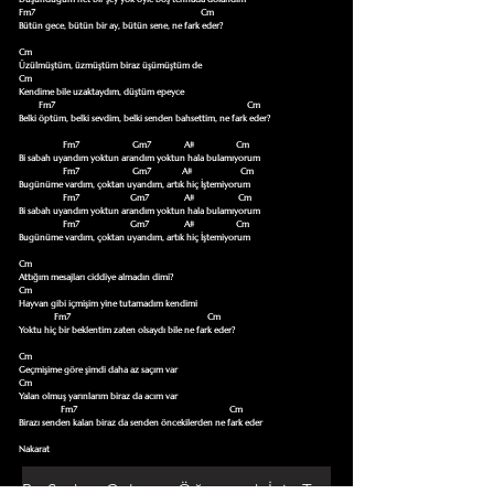
Fm7                                                                           Cm

Bütün gece, bütün bir ay, bütün sene, ne fark eder?

Cm

Üzülmüştüm, üzmüştüm biraz üşümüştüm de

Cm

Kendime bile uzaktaydım, düştüm epeyce

         Fm7                                                                                       Cm

Belki öptüm, belki sevdim, belki senden bahsettim, ne fark eder? 

                    Fm7                        Gm7               A#                   Cm

Bi sabah uyandım yoktun arandım yoktun hala bulamıyorum

                    Fm7                        Gm7              A#                      Cm

Bugünüme vardım, çoktan uyandım, artık hiç İştemiyorum

                    Fm7                       Gm7                A#                    Cm

Bi sabah uyandım yoktun arandım yoktun hala bulamıyorum

                    Fm7                       Gm7                A#                   Cm

Bugünüme vardım, çoktan uyandım, artık hiç İştemiyorum

Cm

Attığım mesajları ciddiye almadın dimi?

Cm

Hayvan gibi içmişim yine tutamadım kendimi

                Fm7                                                              Cm

Yoktu hiç bir beklentim zaten olsaydı bile ne fark eder?

Cm

Geçmişime göre şimdi daha az saçım var

Cm

Yalan olmuş yarınlarım biraz da acım var

                   Fm7                                                                     Cm

Birazı senden kalan biraz da senden öncekilerden ne fark eder

Nakarat
Bu Şarkıyı Çalmayı Öğrenmek İçin Tıklayın