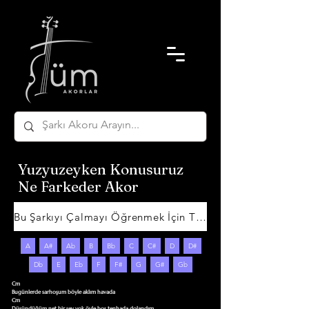
Yuzyuzeyken Konusuruz
Ne Farkeder Akor
Bu Şarkıyı Çalmayı Öğrenmek İçin Tıklayın
A
A#
Ab
B
Bb
C
C#
D
D#
Db
E
Eb
F
F#
G
G#
Gb
Cm

Bugünlerde sarhoşum böyle aklım havada

Cm

Düşündüğüm net bir şey yok öyle boş tenhada dolandım
