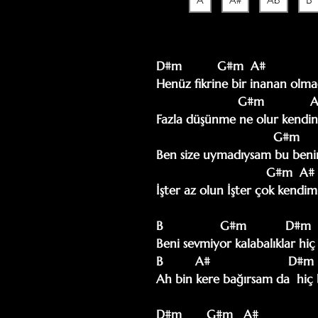
A
A#
Ab
B
D#m          G#m  A#                
Henüz fikrine bir inanan olmad
                       G#m             A#                                   D#m       

Fazla düşünme ne olur kendi
                                 G#m                  A#                                  D#m

Ben size uymadıysam bu beni
                               G#m  A#                           D#m    

İşter az olun İşter çok kend
B                G#m           D#m  
Beni sevmiyor kalabalıklar hiç
B         A#                      D#m
Ah bin kere bağırsam da  hiç 
D#m       G#m   A#                 