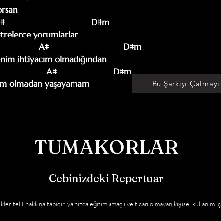
rsan

trelerce yorumlarlar

im ihtiyacım olmadığından

endim olmadan yaşayamam
Bu Şarkıyı Çalmayı
TUMAKORLAR
Cebinizdeki Repertuar
kler telif hakkına tabidir, yalnızca eğitim amaçlı ve ticari olmayan kişisel kullanım iç