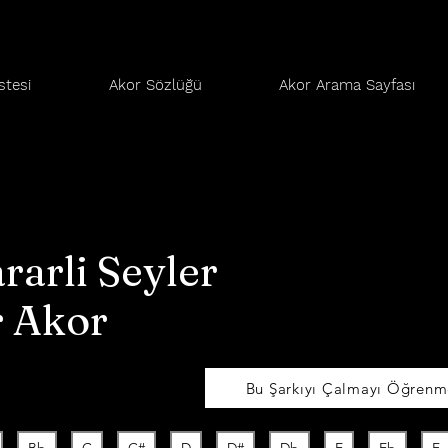
stesi
Akor Sözlüğü
Akor Arama Sayfası
rarli Seyler
r Akor
Bu Şarkıyı Çalmayı Öğrenme