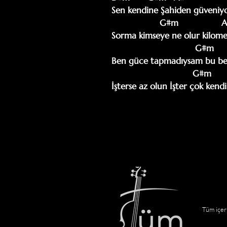
Sen kendine Şahiden güveniyo
                   G#m                 A#                                   D#m

Sorma kimseye ne olur kilome
                                 G#m                     A#                              D#m

Ben güce tapmadıysam bu ben
                                G#m                         A#                       D#m

İşterse az olun İşter çok k
Tüm içeri