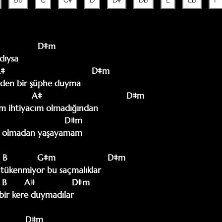
Bb
C
C#
D
D#
Db
E
Eb
F
              D#m

ıysa

nden bir şüphe duyma

m ihtiyacım olmadığından

im olmadan yaşayamam

 B            G#m                     D#m

 tükenmiyor bu saçmalıklar

  B       A#               D#m

bir kere duymadılar

          D#m
