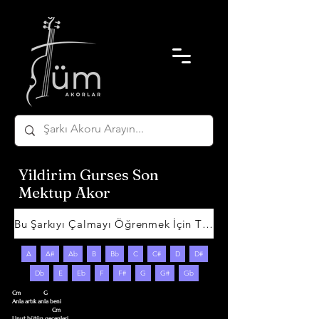
Yildirim Gurses Son
Mektup Akor
Bu Şarkıyı Çalmayı Öğrenmek İçin Tıklayın
A
A#
Ab
B
Bb
C
C#
D
D#
Db
E
Eb
F
F#
G
G#
Gb
Cm                G 

Anla artık anla beni 

                            Cm

Unut bütün geçenleri 
