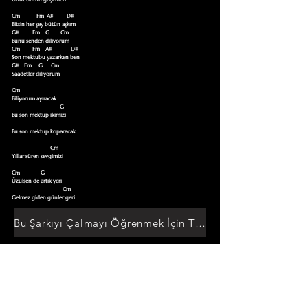
Cm            Fm  A#          D#

Bitsin her şey bütün aşkım 

G#          Fm    G        Cm

Bunu senden diliyorum 

Cm         Fm    A#              D#

Son mektubu yazarken ben 

G#    Fm     G      Cm

Saadetler diliyorum 

Cm

Biliyorum ayıracak  

                                   G       

Bu son mektup ikimizi

Bu son mektup koparacak  

                            Cm

Yıllar süren sevgimizi 

Cm               G 

Üzülsen de artık yeri 

                                     Cm

Gelmez giden günler geri
Bu Şarkıyı Çalmayı Öğrenmek İçin Tıklayın
Akor Sözlüğüne Git