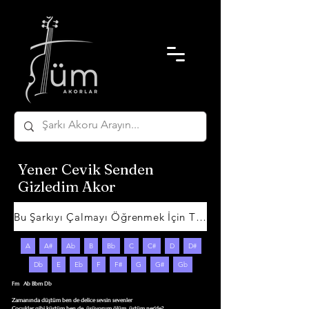
Yener Cevik Senden
Gizledim Akor
Bu Şarkıyı Çalmayı Öğrenmek İçin Tıklayın
A
A#
Ab
B
Bb
C
C#
D
D#
Db
E
Eb
F
F#
G
G#
Gb
Fm   Ab Bbm Db

Zamanında düştüm ben de delice sevsin sevenler

Çocuklar gibi küstüm ben de, üşüyorum ölüm, üstüm ner'de?
