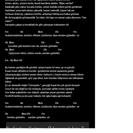
Sırtım, alnım, yüzüm terde, kendi kendime dedim: "Aklın ner'de?"

Kalabalık gibi yalnız burada herkes, zemin kattakı evlere perde gerekmez

Harbiden sevse terk etmez yalnızlık, bazen melodik, bazen tek ses

Turkuaz dolunay, yakamoz körfez, anlamayı bilmiyorsa baksa görmez

Bir de bayağıdır görüşmedik. İyi misin, bir kapı ne zaman çalsa diyorum: "Sen 
misin?"

Sanayide çalışınca tırnaktaki kir gibi çıkmayan hatıramsın bil

Fm                    Ab                         Bbm                     Db                         Fm

Acılarla kederimi, sinirimi, öfkemi, üzülürsün diye senden gizledim  x2

Ab  Bbm                                              Db                   Fm

     Çocuklar gibi küstüm ben de, senden gizledim

Ab  Bbm                                                  Db                   Fm

      Üşüyorum ölüm, üstüm nerde, senden gizledim

Fm   Ab Bbm Db

Bu benim yazdığım ilk günlük, saniye bazen bi' sene, ay ve gündü

İnsanı insan affedince hürdür, gözlerinde sürme saçlarınla güldü

Çıkamayacağın sözlere yemin etme, özlüyo'n o biçim sevince olmaz bitme

Ağlamak da güzeldir, göz yaşı silme, ben benden biliyorum sen bilmezsen 
bilme

Şu an deseydin keşke "Günaydın.", gerçeği hayal de çok güzel duraydı

Uzun bir ara değil bu bir molaydı, yunuslar sahile vurdu yaralıydı

Son kalan paketimin son dalıydı, aylardan pazar günden salıydı

Ya sihirli lamba ya da uçan halıydı, her aşka başka aşk kobaydır

Fm                    Ab                         Bbm                     Db                         Fm

Acılarla kederimi, sinirimi, öfkemi, üzülürsün diye senden gizledim  x4

Ab                       Bbm Db                   Fm

   Senden gizledim,     senden gizledim  x4
Bu Şarkıyı Çalmayı Öğrenmek İçin Tıklayın