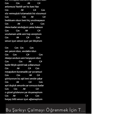
Gm             Cm              A#             G#

anlumuza Yazıldi yar bu kara Yazı

Cm                      A#                 G#         Gm

söz vermuştuk tutamaduk biz sözumuzi

Gm                        Cm         A#                G#

bedduam olsun beni hiç unutmayasun

Cm                A#                  G#             Gm

ölene kadar sevduğum yarsız kalasun

Gm             Cm          A#                 G#

unutamam artık seni hep seveyirum

Cm              A#             G#            Gm

senun içun senun içun yar ölüyirum

Cm           Gm   Cm           Gm

sen yarum idun, sevdalim idun

Cm        Gm                 G#                 Gm

ölesiye sevdum seni herşeyum idun

Gm                  Cm           A#              G#

kader Böyle ayirdi bak yollarumuzi

Cm               A#               G#        Gm

neyapalum kuramadık yar yuvamuzi

Gm              Cm                A#         G#

görüyorum bu aşk beni senide yakar

Cm              A#                 G#             Gm

ayri duştuk senunle yar sonsuza kadar

Gm         Cm          A#                  G#

o güzel gözlerune yar doyamayirum

Cm        A#                 G#             Gm

herşey bitti senun içun ağlamayirum
Bu Şarkıyı Çalmayı Öğrenmek İçin Tıklayın
Akor Sözlüğüne Git