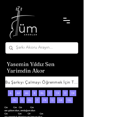
Yasemin Yıldız Sen
Yarimdin Akor
Bu Şarkıyı Çalmayı Öğrenmek İçin Tıklayın
A
A#
Ab
B
Bb
C
C#
D
D#
Db
E
Eb
F
F#
G
G#
Gb
Cm           Gm    Cm                Gm

sen gülum idun, sevduğum idun

Cm                    Gm            G#                  Gm

söz vermiştuk ölümüne sen benum idun
