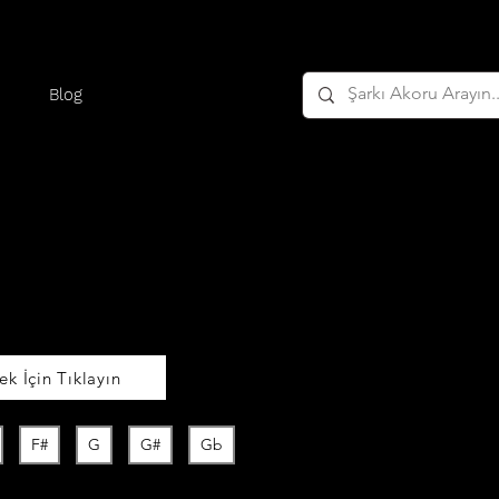
Blog
k İçin Tıklayın
F#
G
G#
Gb