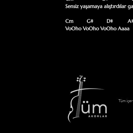
Sensiz yaşamaya alıştırdılar ga
Cm         G#         D#          A#
VoOho VoOho VoOho Aaaa
Tüm içeri