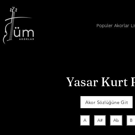
Popüler Akorlar Li
Yasar Kurt
Akor Sözlüğüne Git
A
A#
Ab
B