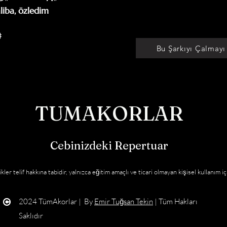
liba, özledim 



Bu Şarkıyı Çalmayı
TUMAKORLAR
Cebinizdeki Repertuar
kler telif hakkına tabidir, yalnızca eğitim amaçlı ve ticari olmayan kişisel kullanım iç
2024 TümAkorlar | By
Emir Tuğsan Tekin
| Tüm Hakları
Saklıdır