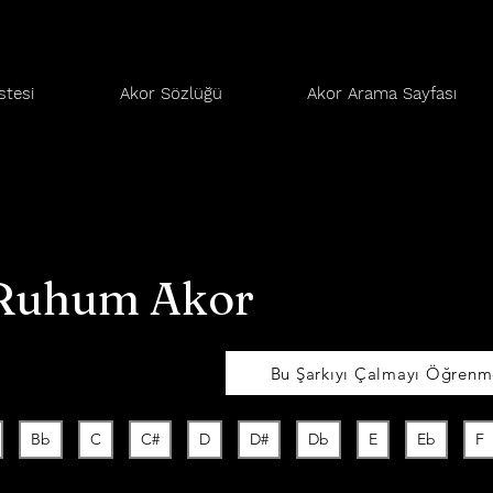
stesi
Akor Sözlüğü
Akor Arama Sayfası
 Ruhum Akor
Bu Şarkıyı Çalmayı Öğrenme
Bb
C
C#
D
D#
Db
E
Eb
F