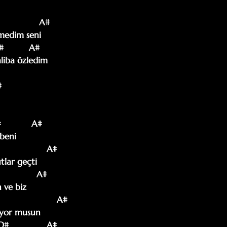
              A#

edim seni

#          A#

iba özledim



            A#

beni

                 A#

lar geçti

             A#

 ve biz

                     A#

yor musun 

D#               A#
