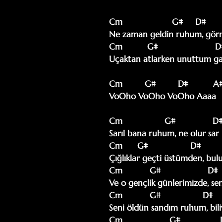
Cm                    G#     D#        
Ne zaman geldin ruhum, görm
Cm          G#                       D
Uçaktan atlarken unuttum gal
Cm         G#         D#          A#
VoOho VoOho VoOho Aaaa

Cm                 G#               D#
Sarıl bana ruhum, ne olur sar 
Cm      G#                 D#          
Çığlıklar geçti üstümden, bulut
Cm           G#                   D#   
Ve o gençlik günlerimizde, sen
Cm           G#                 D#     
Seni öldün sandım ruhum, bili
Cm                   G#                