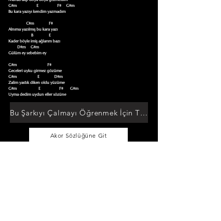
G#m                    E                   F#     G#m

Bu kara yazıyı kendim yazmadım

                  C#m               F#

Alnıma yazılmış bu kara yazı  

                       B                E

Kader böyle imiş ağlarım bazı  

         D#m     G#m          

Gülüm ey sebebim ey            

G#m                               F#     

Geceleri uyku girmez gözüme

G#m                     E               D#m

Zalim yastık diken oldu yüzüme

G#m                      E                   F#       G#m

Uyma dedim uydun eller sözüne
Bu Şarkıyı Çalmayı Öğrenmek İçin Tıklayın
Akor Sözlüğüne Git
TUMAKORLAR
Cebinizdeki Repertuar