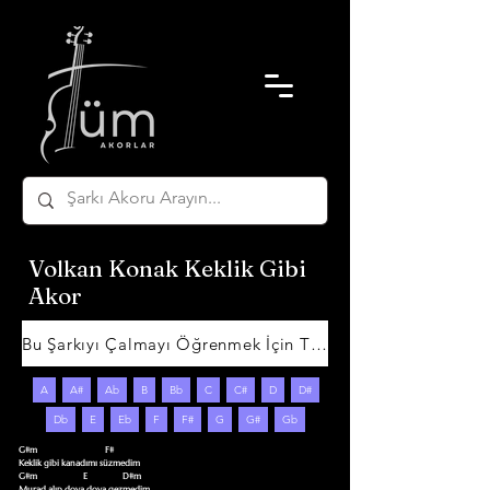
Volkan Konak Keklik Gibi
Akor
Bu Şarkıyı Çalmayı Öğrenmek İçin Tıklayın
A
A#
Ab
B
Bb
C
C#
D
D#
Db
E
Eb
F
F#
G
G#
Gb
G#m                               F#     

Keklik gibi kanadımı süzmedim

G#m                     E                D#m

Murad alıp doya doya gezmedim
