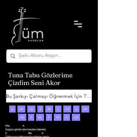
Tuna Tabu Gözlerime
Çizdim Seni Akor
Bu Şarkıyı Çalmayı Öğrenmek İçin Tıklayın
A
A#
Ab
B
Bb
C
C#
D
D#
Db
E
Eb
F
F#
G
G#
F#m                     A

Geçiyor günler yine benden habersiz

G                                   Bm                A

Gidiyorum gidiyorum buralardan sensiz
