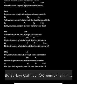
G                                      A                 G            F#m

Resmini aldım karşıma ağlıyorum sessiz sessiz  

F#m                                    A

Poyrazımdın yüreğimde esip durdun en derinde

G                                            Bm                  A

Yolcuydum son seferinde indirdin beni kayıp şehirde

G                                      A                 G            F#m

Bekliyorum seveceğim mevsim bahar geçse de of

Bm                                   F#m                                     

Gözlerime çizdim seni açmaya korkuyorum

G                                           Bm         A

Büyümüyorum gözlerinde gittikçe küçülüyorum

G                                            A            G                 F#m

Büyümüyorum gözlerinde gittikçe küçülüyorum of  

F#m                                       A                   

Ne yağmurlar ne bulutlar yağdı içime sönmedim

G                                          Bm             A  

Senden başkasını canım sevmedim sevemedim

G                                             A              G            F#m

Her Şeyi sildim gönlümden bir seni silemedim of
Bu Şarkıyı Çalmayı Öğrenmek İçin Tıklayın
Akor Sözlüğüne Git
TUMAKORLAR