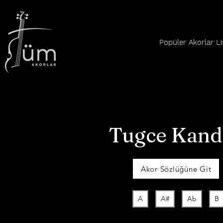
Popüler Akorlar Li
Tugce Kand
Akor Sözlüğüne Git
A
A#
Ab
B