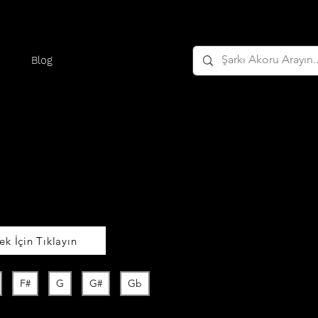
Blog
k İçin Tıklayın
F#
G
G#
Gb