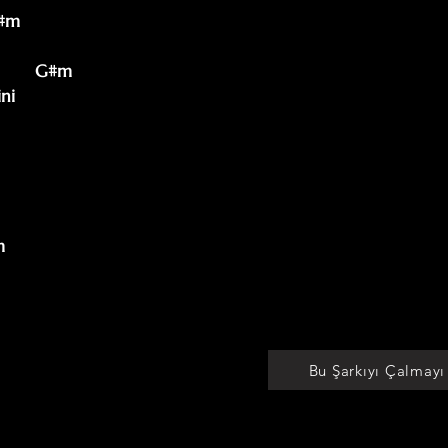
         G#m

ni

Bu Şarkıyı Çalmayı