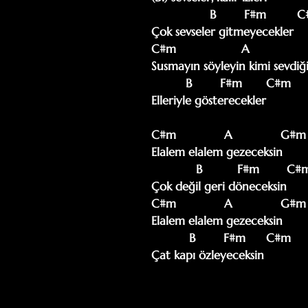
                 B        F#m         C#m

Çok sevseler gitmeyecekler

C#m                   A               
Susmayın söyleyin kimi sevdiği
          B        F#m       C#m

Elleriyle gösterecekler

C#m              A              G#m

Elalem elalem gezeceksin

             B          F#m        C#m

Çok değil geri döneceksin

C#m              A              G#m

Elalem elalem gezeceksin

           B        F#m      C#m

Çat kapı özleyeceksin