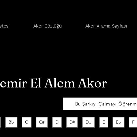
stesi
Akor Sözlüğü
Akor Arama Sayfası
emir El Alem Akor
Bu Şarkıyı Çalmayı Öğrenme
Bb
C
C#
D
D#
Db
E
Eb
F