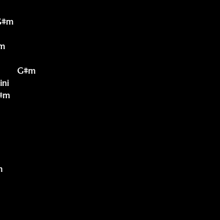
 G#m

         G#m

ni
