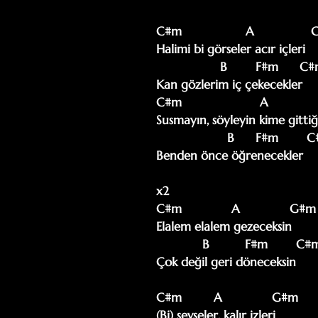
C#m                  A               
Halimi bi görseler acır içleri

                  B        F#m      C#m

Kan gözlerim iç çekecekler

C#m                      A            
Susmayın, söyleyin kime gittiği
                    B      F#m        C#m

Benden önce öğrenecekler

x2

C#m              A              G#m

Elalem elalem gezeceksin

             B          F#m        C#m

Çok değil geri döneceksin

C#m         A              G#m

(Bi) sevseler, kalır izleri
