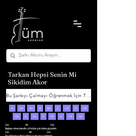
Tarkan Hepsi Senin Mi
Sikidim Akor
Bu Şarkıyı Çalmayı Öğrenmek İçin Tıklayın
A
A#
Ab
B
Bb
C
C#
D
D#
Db
E
Eb
F
F#
G
G#
Gb
Cm                           A#                                     Cm

Başkası olma kendin ol böyle çok daha güzelsin

Cm                                 A#                         Cm

Ya gel bana sahici sahici ya da anca gidersin
