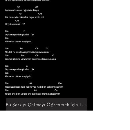
                     A#                          Cm

Anasının kuzusu ciğerimin köşesi

                        A#                             Cm

Kız bu neyin cakası kız hepsi senin mi

                  Cm

Hepsi senin mi    x2

Cm                          G

Oynama şıkıdım şıkıdım    3x           

Cm

Ah yanar döner acayipsin    

Cm                    Fm                     G#             G

Ne deli ne de divaneyim biliyorum sonunu       

Cm                      Fm                   G#                        G

Sanma uğruna viraneyim beğenmedim oyununu

Cm                              G

Oynama şıkıdım şıkıdım    3x           

Cm

Ah yanar döner acayipsin

Cm                                    A#                                             Cm

Hadi kasıl hadi hadi kapris yap hadi ben çekerim razıyım

Cm                                            A#                               Cm

You’re the best you’re the top hadi emrine amadeyim
Bu Şarkıyı Çalmayı Öğrenmek İçin Tıklayın
Akor Sözlüğüne Git