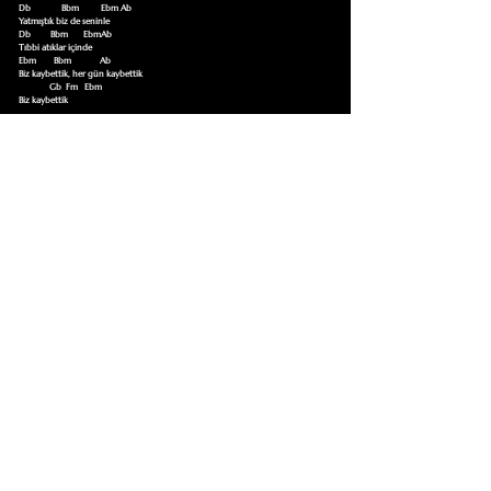
Db              Bbm          Ebm Ab

Yatmıştık biz de seninle 

Db         Bbm       EbmAb

Tıbbi atıklar içinde

Ebm        Bbm             Ab  

Biz kaybettik, her gün kaybettik

              Gb  Fm   Ebm

Biz kaybettik 

Db Gb Db Gb Db Eb Gb Ab
Bu Şarkıyı Çalmayı Öğrenmek İçin Tıklayın
Akor Sözlüğüne Git
TUMAKORLAR
Cebinizdeki Repertuar
Tüm içerikler telif hakkına tabidir, yalnızca eğitim amaçlı ve