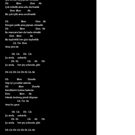
Db             Bbm               Ebm      Ab

Çok özledik ama uslu durmadık

        Ebm  Bbm           Ab

Biz çok içtik ama unutmadık

Db                     Bbm                Ebm    Ab

Rüzgarı yedik ama pişman olmadık

Db                   Bbm                  Ebm   Ab

Bu manzara tam da hasta olmalık

       Ebm    Bbm              Ab

Biz kaybettik her gün kaybettik

             Gb  Fm  Ebm

Ama yine de

           Db  Gb      Db   Gb

Şu anda,     yukarda

          Db  Eb               Gb      Ab       Db

Şu anda,     her şey yolunda, gibi

Db Gb Db Gb Db Eb Gb Ab

Db              Bbm          EbmAb

Hep iyi çocuklar aslında

Db                 Bbm              EbmAb

Kendilerini bulma faslında

Ebm                Bbm       Ab

Merak dostmuş şimdi düşman

                    Gb  Fm  Eb

Ama bu gece

           Db  Gb      Db   Gb

Şu anda,     yukarda

          Db  Eb               Gb      Ab       Db

Şu anda,     her şey yolunda, gibi

Db Gb Db Gb Db Eb Gb Ab
