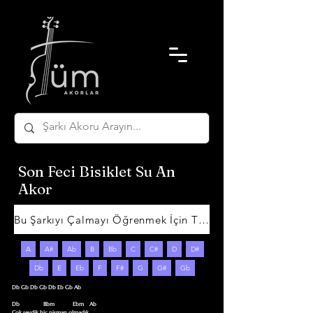
Son Feci Bisiklet Su An
Akor
Bu Şarkıyı Çalmayı Öğrenmek İçin Tıklayın
A
A#
Ab
B
Bb
C
C#
D
D#
Db
E
Eb
F
F#
G
G#
Gb
Db Gb Db Gb Db Eb Gb Ab

Db                 Bbm             Ebm    Ab

Çok sevdik hiç pişman olmadık
