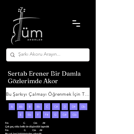
Sertab Erener Bir Damla
Gözlerimde Akor
Bu Şarkıyı Çalmayı Öğrenmek İçin Tıklayın
A
Ab
B
Bb
C
C#
D
D#
Db
E
Eb
F
F#
G
G#
Gb
Fm                         G              Cm         A#

Çok geç oldu belki de düşündük taşındık

Fm                          G           Cm      A#

Bir çok Şeyi birbirimizden sakındık
