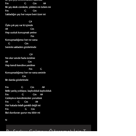
Fm                          G           Cm           A#

Bir şey eksik cümlede, yüklem mi özlem mi

Fm                          G           Cm      

Sakladığın şey her neyse beni üzer mi                       

                                       G#

Öyle çok şey var ki içimde

A#                                     Cm

Hep sustuk konuşmak yerine

                                          Fm

Konuşmadığımız her ne varsa

     G                        Cm

Seninle sakladım gözlerimde                    

                                        G#

Ne olur sende fazla üzülme

A#                                 Cm

Hep kendi kendine yenilme

                                       Fm             G

Konuşmadığımız her ne varsa seninle

                            Cm

Bir damla gözlerimde    

Fm                     G            Cm             A#

Belki yanlış yoldayız, kaybolduk kaybolduk

Fm                      G               Cm      A#

Gizleyince kendimizden yorulduk

Fm               G        Cm            A#

Her hatada telafi gerekli değil mi

Fm                           G       Cm      

Bizi durduran gurur mu kibir mi

N
Bu Şarkıyı Çalmayı Öğrenmek İçin Tıklayın