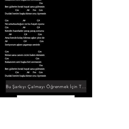
                                                            Fm

Ben gülerim bırak hayat sana gülmesin 

                  Cm              A#      Fm     Gm              

Dudak benim başka kimse onu öpmesin

Cm                         A#                    G#

Ne umutsuzluğun ne bu hayat oyunu 

Cm                         A#                    G#

Kendin hazırladın yavaş yavaş sonunu 

       A#                      G#                   Gm

Ama bende kolay bitmez aşkın yine de 

A#                            G#                       Gm

Seviyorum aşkım yaşamayı seninle 

Gm                                                   Cm

Kimse sana canım cicim balım demesin 

Gm                                               Cm

Kıskanırım seni başka biri sevmezsin 

                                                            Fm

Ben gülerim bırak hayat sana gülmesin 

                  Cm              A#      Fm     Gm              

Dudak benim başka kimse onu öpmesin
Bu Şarkıyı Çalmayı Öğrenmek İçin Tıklayın
Akor Sözlüğüne Git
TUMAKORLAR