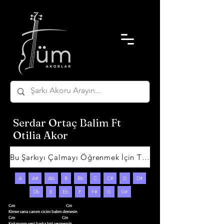
Serdar Ortaç Balim Ft
Otilia Akor
Bu Şarkıyı Çalmayı Öğrenmek İçin Tıklayın
A
A#
Ab
B
Bb
C
C#
D
D#
Db
E
Eb
F
F#
G
G#
Gm                                                   Cm

Kimse sana canım cicim balım demesin 

Gm                                               Cm

Kıskanırım seni başka biri sevmezsin 
