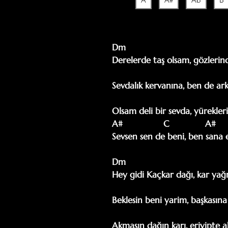
A
A#
Ab
B
Dm                                       
Derelerde taş olsam, gözlerind
                                                
Sevdalık kervanına, ben de ar
                                               
Olsam deli bir sevda, yürekler
A#                C              A#    
Sevsen sen de beni, ben sana e
Dm                                       
Hey gidi Kaçkar dağı, kar ya
                                                
Beklesin beni yarim, başkasına
                                               
Akmasın dağın karı, eriyipte a