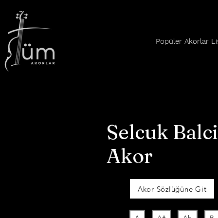
Popüler Akorlar Li
Selcuk Balc
Akor
Akor Sözlüğüne Git