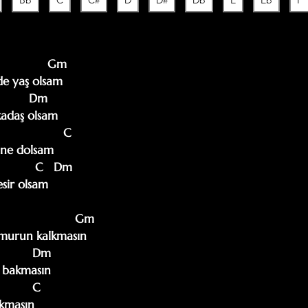
Bb
C
C#
D
D#
Db
E
Eb
F
               Gm

e yaş olsam

      Dm

kadaş olsam

                 C

ine dolsam

           C   Dm

sir olsam

                       Gm

ğmurun kalkmasın

       Dm

 bakmasın

        C

kmasın
