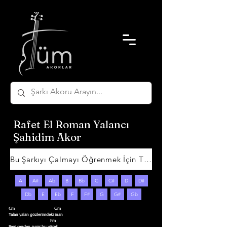
Rafet El Roman Yalancı
Şahidim Akor
Bu Şarkıyı Çalmayı Öğrenmek İçin Tıklayın
A
A#
Ab
B
Bb
C
C#
D
D#
Db
E
Eb
F
F#
G
G#
Gb
Cm                                       Gm

Yalan yalan gözlerimdeki inan

                                         Fm

Beni senden ayırır bu yürek
