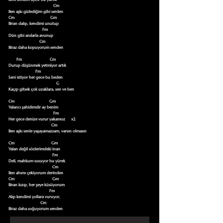
                                             Cm

Ben aşkı gizlediğim gibi serden  

Cm                                    Gm

Biran dalıp, kendimi unutup

                                  Fm

Dün gibi anılarla avunup

                               Cm 

Biraz daha kopuyorum senden

        Fm                            Cm

Durup düşünmek yetmiyor artık

                           Fm

Seni istiyor her gece bu beden

                                                G

Kaçıp gitsek çok uzaklara, sen ve ben

Cm                                   Gm       

Yalancı şahidimdir ay benim

                                             Fm

Her gece denize vurur yakamoz      x2

                                           Cm

Ben aşkı senle yaşayamazsam, varsın olmasın

Cm                                     Gm

Yalan değil sözlerimdeki inan

                                            Fm

Deli, mahkum susuyor bu yürek

                                            Cm              

Ben ahımı çekiyorum derinden

Cm                                      Gm

Biran kızıp, her şeye küsüyorum

                                         Fm

Alıp kendimi yollara vuruyor,

                                Cm 

Biraz daha soğuyorum senden