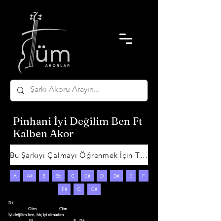
Pinhani İyi Değilim Ben Ft
Kalben Akor
Bu Şarkıyı Çalmayı Öğrenmek İçin Tıklayın
A
A#
B
Bb
C
C#
D
D#
E
F
F#
G
G#
D#

                    G#m                       C#m

İyi değilim ben, hiç iyi olmadım

                     F#                                         B    D#
