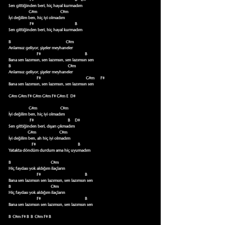
Sen gittiğinden beri, hiç hayal kurmadım

                    G#m                       C#m

İyi değilim ben, hiç iyi olmadım

                     F#                                         B

Sen gittiğinden beri, hiç hayal kurmadım

B                                                       C#m

Anlamsız geliyor, şişeler meyhaneler

                            F#                                            B

Bana sen lazımsın, sen lazımsın, sen lazımsın sen

B                                                         C#m

Anlamsız geliyor, şişeler meyhaneler

                            F#                                             G#m      F#

Bana sen lazımsın, sen lazımsın, sen lazımsın sen

G#m G#m F# G#m G#m F# G#m E  D#

                    G#m                       C#m                    

İyi değilim ben, hiç iyi olmadım

                     F#                                  B     D#

Sen gittiğinden beri, dışarı çıkmadım

                   G#m                       C#m

İyi değilim ben, ah hiç iyi olmadım

                       F#                                          B

Yatakta döndüm durdum ama hiç uyumadım

B                                        C#m

Hiç faydası yok aldığım ilaçların

                            F#                                            B

Bana sen lazımsın sen lazımsın, sen lazımsın sen

B                                        C#m

Hiç faydası yok aldığım ilaçların

                            F#                                            B

Bana sen lazımsın sen lazımsın, sen lazımsın sen

B  C#m F# B  B  C#m F# B
