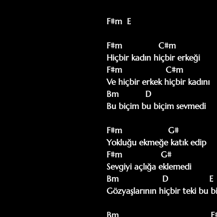
F#m  E

F#m               C#m

Hiçbir kadın hiçbir erkeği 

F#m                  C#m

Ve hiçbir erkek hiçbir kadını 

Bm           D

Bu biçim bu biçim sevmedi

F#m                   G# 

Yokluğu ekmeğe katık edip

F#m                G#

Sevgiyi açlığa eklemedi 

Bm                  D                 E  
Gözyaşlarının hiçbir teki bu b
Bm                                      