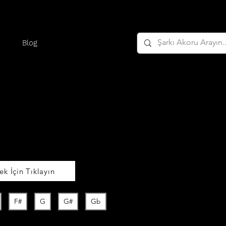
Blog
k İçin Tıklayın
F#
G
G#
Gb