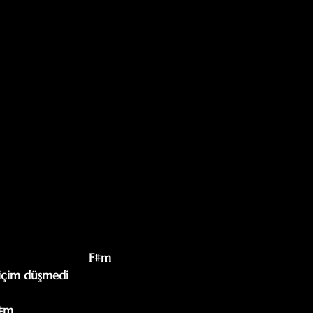
                         F#m

içim düşmedi 

F#m
