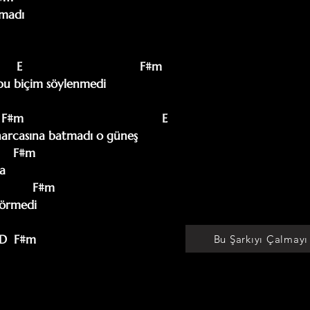
madı

     E                                  F#m

bu biçim söylenmedi 

 F#m                                        E

arcasına batmadı o güneş 

      F#m

      

          F#m

örmedi 

 D  F#m
Bu Şarkıyı Çalmayı