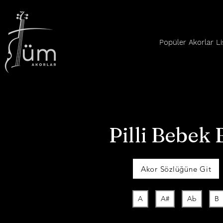
Popüler Akorlar Li
Pilli Bebek
Akor Sözlüğüne Git
A
A#
Ab
B