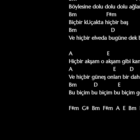
Böylesine dolu dolu dolu ağla
Bm                   F#m

Biçbir kUçakta hiçbir baş 

Bm                      D                
Ve hiçbir elveda bugüne dek 
A                      E                   
Hiçbir akşam o akşam gibi kan
A                          E         D  
Ve hiçbir güneş onları bir daha 
Bm           D             E            
Bu biçim bu biçim bu biçim g
F#m  G#  Bm  F#m  A  E  Bm 