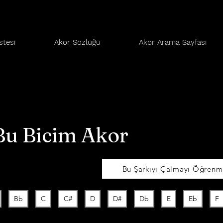
stesi
Akor Sözlüğü
Akor Arama Sayfası
 Bu Bicim Akor
Bu Şarkıyı Çalmayı Öğrenme
Bb
C
C#
D
D#
Db
E
Eb
F