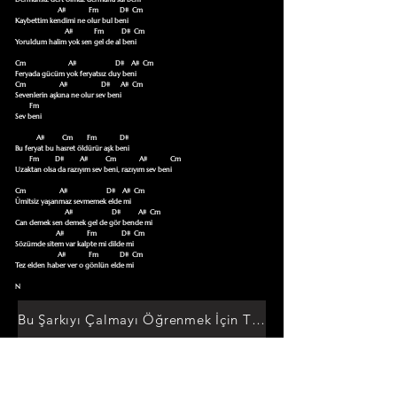
                        A#             Fm            D#  Cm

Kaybettim kendimi ne olur bul beni

                            A#            Fm          D#  Cm

Yoruldum halim yok sen gel de al beni

Cm                        A#                      D#    A#  Cm

Feryada gücüm yok feryatsız duy beni

Cm                   A#                   D#      A#  Cm

Sevenlerin aşkına ne olur sev beni

        Fm

Sev beni

            A#          Cm        Fm             D#

Bu feryat bu hasret öldürür aşk beni

        Fm         D#         A#          Cm             A#             Cm

Uzaktan olsa da razıyım sev beni, razıyım sev beni

Cm                   A#                      D#    A#  Cm

Ümitsiz yaşanmaz sevmemek elde mi

                            A#                      D#          A#  Cm

Can demek sen demek gel de gör bende mi

                       A#             Fm              D#  Cm

Sözümde sitem var kalpte mi dilde mi

                        A#             Fm            D#  Cm

Tez elden haber ver o gönlün elde mi

N
Bu Şarkıyı Çalmayı Öğrenmek İçin Tıklayın
Akor Sözlüğüne Git