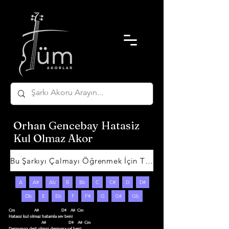
Orhan Gencebay Hatasiz
Kul Olmaz Akor
Bu Şarkıyı Çalmayı Öğrenmek İçin Tıklayın
A
A#
Ab
B
Bb
C
C#
D
D#
Db
E
Eb
F
F#
G
G#
Gb
Cm                   A#                      D#    A#  Cm

Hatasız kul olmaz hatamla sev beni

                                A#                      D#    A#  Cm

Dermansız dert olmaz dermana sal beni
