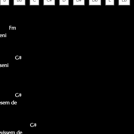
B
Bb
C
C#
D
D#
Db
E
Eb
       Fm

ni

           G#

eni

          G#

esem de

                   G#

vişsem de
