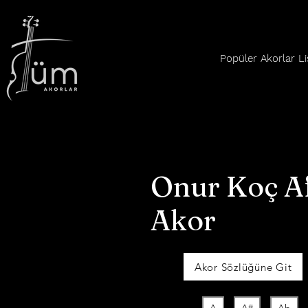
Popüler Akorlar Li
Onur Koç A
Akor
Akor Sözlüğüne Git