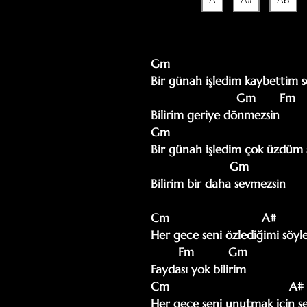
A
A#
Ab
Gm                                       
Bir günah işledim kaybettim se
                         Gm       Fm

Bilirim geriye dönmezsin

Gm                                       
Bir günah işledim çok üzdüm s
                       Gm

Bilirim bir daha sevmezsin

Cm                           A#         
Her gece seni özlediğimi söyl
        Fm          Gm

Faydası yok bilirim

Cm                                   A#  
Her gece seni unutmak için se