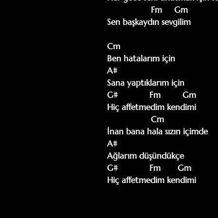
                  Fm     Gm

Sen başkaydın sevgilim

Cm

Ben hatalarım için

A#

Sana yaptıklarım için

G#             Fm         Gm

Hiç affetmedim kendimi

                  Cm

İnan bana hala sızın içimde

A#

Ağlarım düşündükçe

G#             Fm       Gm

Hiç affetmedim kendimi