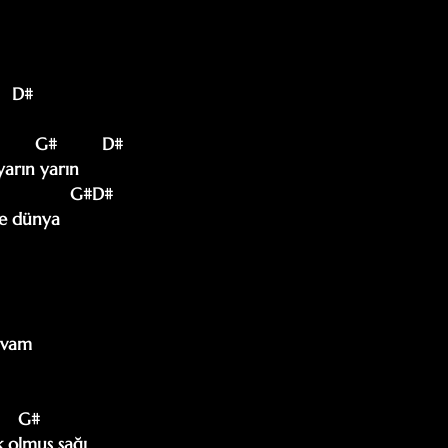
   D#

        G#         D#

arın yarın

e dünya

   

vam

    G#          

k olmuş sağı
