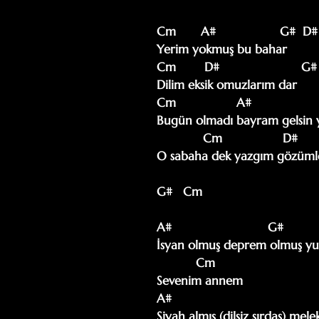
Cm       A#                  G#  D#

Yerim yokmuş bu bahar

Cm        D#                       G#
Dilim eksik omuzlarım dar

Cm                 A#                  
Bugün olmadı bayram gelsin y
             Cm                 D#                    G#D#

O sabaha dek yazgım gözüml
G#   Cm   

A#                           G#           
İsyan olmuş deprem olmuş yu
           Cm

Sevenim annem

A#                                         
Siyah almış (dilsiz sırdaş) mele