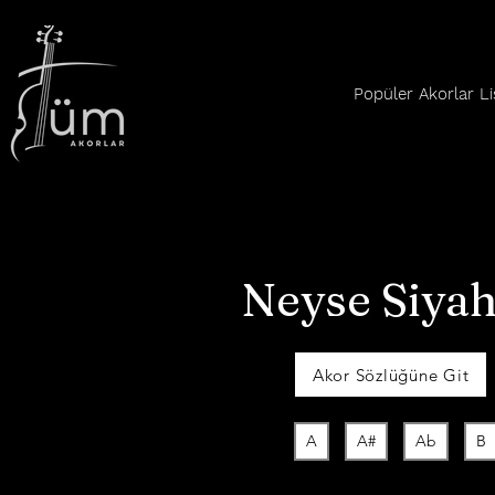
Popüler Akorlar Li
Neyse Siya
Akor Sözlüğüne Git
A
A#
Ab
B