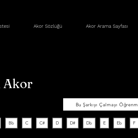
stesi
Akor Sözlüğü
Akor Arama Sayfası
h Akor
Bu Şarkıyı Çalmayı Öğrenme
Bb
C
C#
D
D#
Db
E
Eb
F