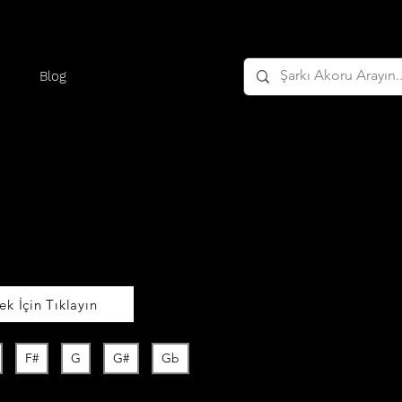
Blog
k İçin Tıklayın
F#
G
G#
Gb