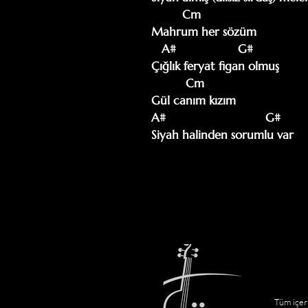
         Cm

Mahrum her sözüm

   A#                  G#       

Çığlık feryat figan olmuş

          Cm

Gül canım kızım

A#                             G#      
Siyah halinden sorumlu var
Tüm içeri