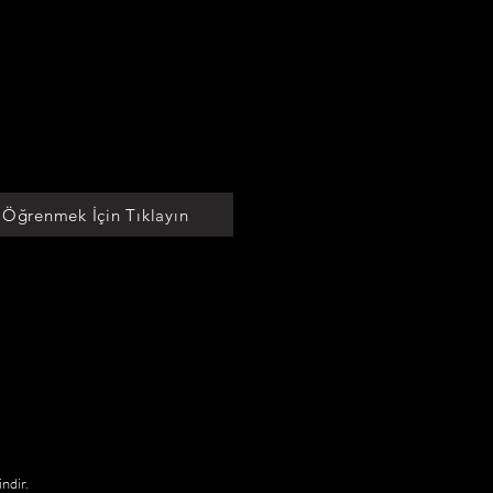
 Öğrenmek İçin Tıklayın
indir.