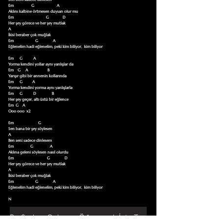
Em                  G                       A

Aklını kalbine örtmesen duysan olur mu

Em                                 G              D

Her şey görece ve her şey mutlak 

A

İkisi beraber çok muğlak 

Em                      G               A

Eğlenelim hadi eğlenelim, peki kim biliyor,  kim biliyor 

Em      G           A

Yorma kendini yollar aynı yanlışlar da 

Em    G     A                    B

Yarışır gibi bir annenin kollarında 

Em      G          A

Yorma kendini yorma aynı yanlışlarla 

Em      G           D                B

Her şey geçer, altı üstü bir eğlence 

Em  G    A

Ooo ooo  x2

Em                         G

Sen bana bir şey söylesen 

A

Ben seni sadece dinlesem 

Em                 G                 A

Aklına geleni söylesen nasıl olurdu

Em                                  G               D

Her şey görece ve her şey mutlak 

A

İkisi beraber çok muğlak 

Em                      G               A

Eğlenelim hadi eğlenelim, peki kim biliyor,  kim biliyor 

N
Bu Şarkıyı Çalmayı Öğrenmek İçin Tıklayın