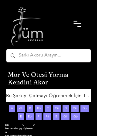
Mor Ve Otesi Yorma
Kendini Akor
Bu Şarkıyı Çalmayı Öğrenmek İçin Tıklayın
A
Ab
B
Bb
C
C#
D
D#
Db
E
Eb
F
F#
G
G#
Gb
Em                       G              D

Ben sana bir şey söylesem 

A

Sen beni sadece dinlesen 
