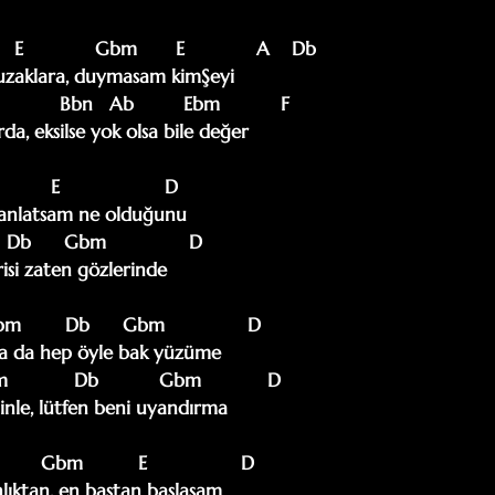
  E             Gbm       E             A    Db

zaklara, duymasam kimŞeyi

         Bbn   Ab         Ebm           F

, eksilse yok olsa bile değer

       E                   D

 anlatsam ne olduğunu

   Db      Gbm               D

si zaten gözlerinde

m        Db      Gbm               D

a da hep öyle bak yüzüme

            Db           Gbm            D

nle, lütfen beni uyandırma

      Gbm          E                 D

lıktan, en baştan başlasam
