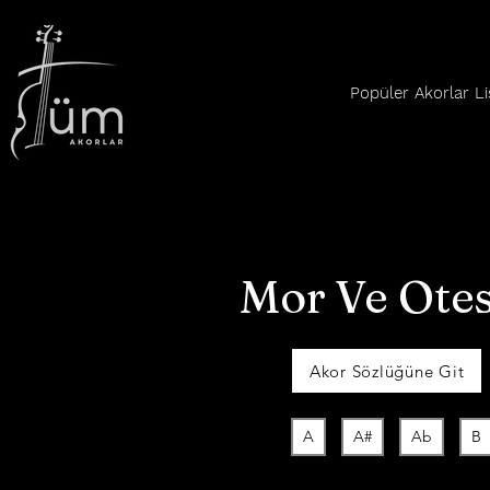
Popüler Akorlar Li
Mor Ve Otes
Akor Sözlüğüne Git
A
A#
Ab
B