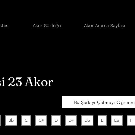
stesi
Akor Sözlüğü
Akor Arama Sayfası
i 23 Akor
Bu Şarkıyı Çalmayı Öğrenme
Bb
C
C#
D
D#
Db
E
Eb
F