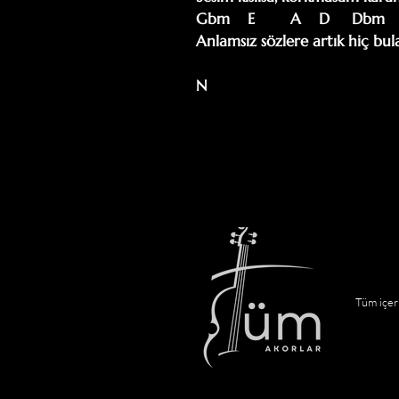
Gbm    E        A    D     Dbm    D
Anlamsız sözlere artık hiç bu
N
Tüm içeri