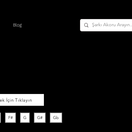
Blog
k İçin Tıklayın
F#
G
G#
Gb