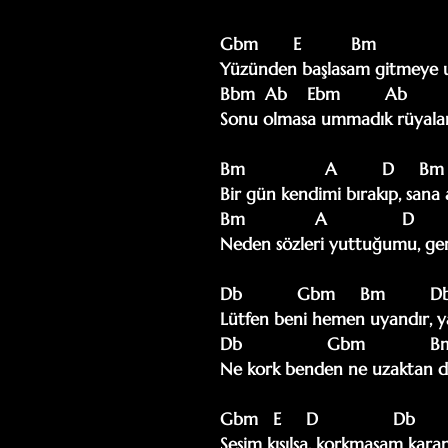
Gbm       E          Bm               
Yüzünden başlasam gitmeye u
Bbm  Ab    Ebm         Ab          
Sonu olmasa ummadık rüyalarda
Bm                A         D     Bm   
Bir gün kendimi bırakıp, sana
Bm              A               D     
Neden sözleri yuttuğumu, geri
Db           Gbm     Bm         Db
Lütfen beni hemen uyandır, y
Db                 Gbm             Bm
Ne kork benden ne uzaktan di
Gbm   E     D               Db        
Sesim kısılsa, korkmasam karan