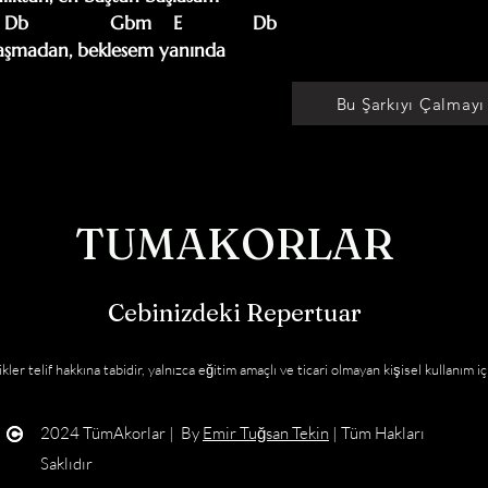
b               Gbm    E             Db

laşmadan, beklesem yanında

Bu Şarkıyı Çalmayı
TUMAKORLAR
Cebinizdeki Repertuar
kler telif hakkına tabidir, yalnızca eğitim amaçlı ve ticari olmayan kişisel kullanım iç
2024 TümAkorlar | By
Emir Tuğsan Tekin
| Tüm Hakları
Saklıdır