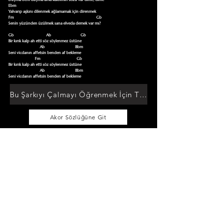
Ebm

Yalvarıp aşkını dilenmek ağlamamak için direnmek 

Fm                                                                                    Gb

Senin yüzünden üzülmek sana elveda demek var mı? 

Gb                                 Ab                              Gb

Bir kırık kalp ah etti söz söylenmez üstüne 

                                Ab                               Bbm

Seni vicdanın affetsin benden af bekleme

                           Fm                                     Gb

Bir kırık kalp ah etti söz söylenmez üstüne 

                                Ab                               Bbm

Seni vicdanın affetsin benden af bekleme
Bu Şarkıyı Çalmayı Öğrenmek İçin Tıklayın
Akor Sözlüğüne Git
TUMAKORLAR
Cebinizdeki Repertuar