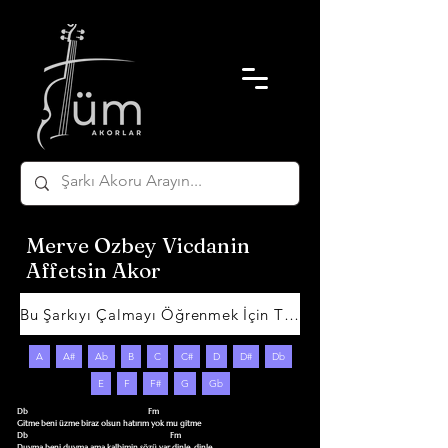
Merve Ozbey Vicdanin
Affetsin Akor
Bu Şarkıyı Çalmayı Öğrenmek İçin Tıklayın
A
A#
Ab
B
C
C#
D
D#
Db
E
F
F#
G
Gb
Db                                                            Fm

Gitme beni üzme biraz olsun hatırım yok mu gitme 

Db                                                                       Fm

Duyma beni duyma ama kalbimin sözü var dinle, dinle 
