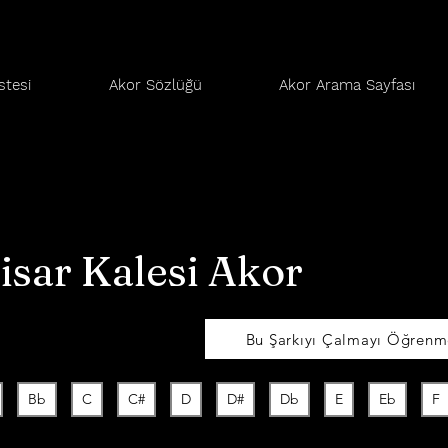
stesi
Akor Sözlüğü
Akor Arama Sayfası
isar Kalesi Akor
Bu Şarkıyı Çalmayı Öğrenme
Bb
C
C#
D
D#
Db
E
Eb
F