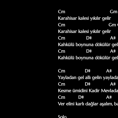
Cm                                  
Karahisar kalesi yıkılır gelir

Cm                                 G
Karahisar kalesi yıkılır gelir

Cm                D#              A#
Kahkülü boynuna dökülür gelir
Cm                D#              A#
Kahkülü boynuna dökülür gelir
Cm               D#            A#  
Yayladan gel allı gelin yaylada
Cm               D#               A# 
Kesme ümidini Kadir Mevlada
Cm          D#                 A#   
Ver elini karlı dağlar aşalım, 
Solo 
