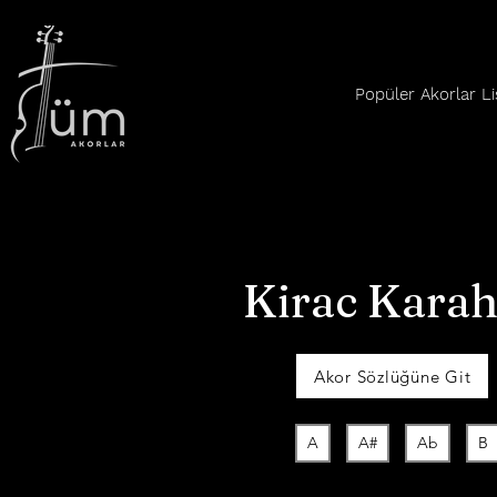
Popüler Akorlar Li
Kirac Karah
Akor Sözlüğüne Git
A
A#
Ab
B