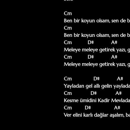
Cm                                    
Ben bir koyun olsam, sen de bi
Cm                                    
Ben bir koyun olsam, sen de bi
Cm           D#            A#      
Meleye meleye getirek yazı, ge
Cm           D#            A#      
Meleye meleye getirek yazı, ge
Cm               D#            A#  
Yayladan gel allı gelin yaylada
Cm             D#             A#    
Kesme ümidini Kadir Mevlada
Cm         D#                A#    
Ver elini karlı dağlar aşalım, 