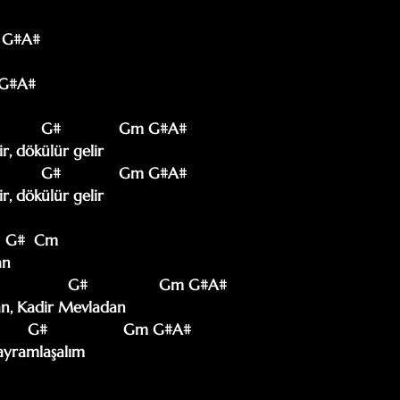
Gm G#A#

m G#A#

           G#             Gm G#A#

, dökülür gelir

           G#             Gm G#A#

, dökülür gelir

    G#  Cm

n

                G#                Gm G#A#

n, Kadir Mevladan

        G#                 Gm G#A#

bayramlaşalım
