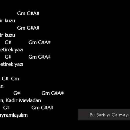
                Gm G#A#

r kuzu

                Gm G#A#

r kuzu

      G#            Gm G#A#

tirek yazı

      G#            Gm G#A#

tirek yazı

    G#  Cm

n

           G#               Gm G#A#

n, Kadir Mevladan

     G#               Gm G#A#

bayramlaşalım
Bu Şarkıyı Çalmayı