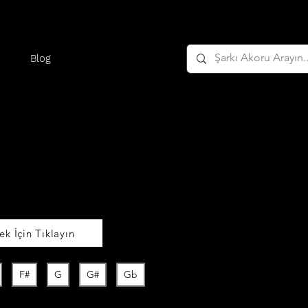
Blog
k İçin Tıklayın
F#
G
G#
Gb