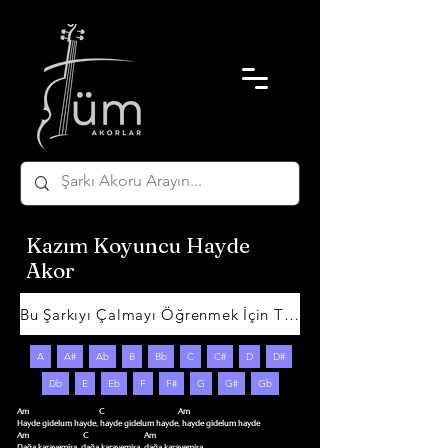
Kazım Koyuncu Hayde
Akor
Bu Şarkıyı Çalmayı Öğrenmek İçin Tıklayın
A
A#
Ab
B
Bb
C
C#
D
D#
Db
E
Eb
F
F#
G
G#
Gb
Am                                   C                                     Am

Hayde gidelum hayde, hayde gidelum hayde, hayde gidelum hayde  

Am                           C                            Am

Dağa karayemişa, dağa karayemişa, dağa karayemişa
