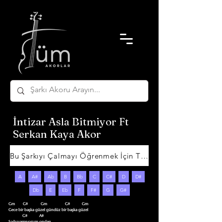
İntizar Asla Bitmiyor Ft
Serkan Kaya Akor
Bu Şarkıyı Çalmayı Öğrenmek İçin Tıklayın
A
A#
Ab
B
Bb
C
C#
D
D#
Db
E
Eb
F
F#
G
G#
Gm        G#             Gm                  G#            Gm

Gece bir başka güzel gündüz bir başka güzel

              G#            A#

Soğuyamıyorum ondan
