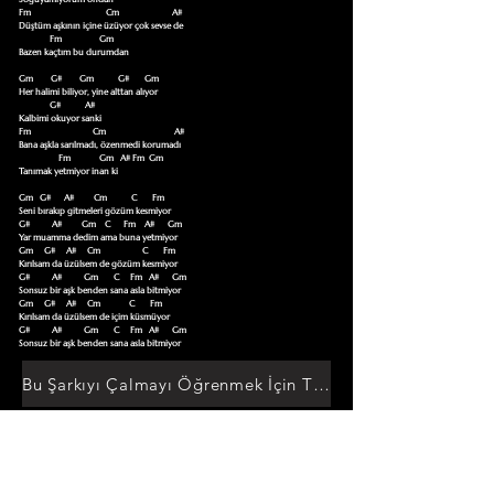
Fm                                  Cm                        A#

Düştüm aşkının içine üzüyor çok sevse de

              Fm                 Gm

Bazen kaçtım bu durumdan

Gm        G#        Gm           G#       Gm

Her halimi biliyor, yine alttan alıyor

              G#           A#

Kalbimi okuyor sanki

Fm                            Cm                               A#

Bana aşkla sarılmadı, özenmedi korumadı

                  Fm             Gm   A# Fm  Gm

Tanımak yetmiyor inan ki

Gm   G#      A#         Cm           C       Fm

Seni bırakıp gitmeleri gözüm kesmiyor

G#          A#         Gm    C      Fm    A#      Gm

Yar muamma dedim ama buna yetmiyor

Gm     G#     A#     Cm                   C       Fm

Kırılsam da üzülsem de gözüm kesmiyor

G#          A#          Gm       C     Fm   A#      Gm

Sonsuz bir aşk benden sana asla bitmiyor

Gm     G#     A#     Cm             C       Fm

Kırılsam da üzülsem de içim küsmüyor

G#          A#          Gm       C     Fm   A#      Gm

Sonsuz bir aşk benden sana asla bitmiyor
Bu Şarkıyı Çalmayı Öğrenmek İçin Tıklayın
Akor Sözlüğüne Git