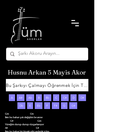
Husnu Arkan 5 Mayis Akor
Bu Şarkıyı Çalmayı Öğrenmek İçin Tıklayın
A
A#
Ab
B
Bb
C
C#
D
D#
Db
E
Eb
F
F#
G
G#
Gm                                    Cm

Ben bu bahar çok değiştim be anne

         G#                                         Gm

Yüreğim durup durup rüzgarlanıyor

A#                                                G#

Ben bu bahar bir tiryaki gibi aydınlık içtim
