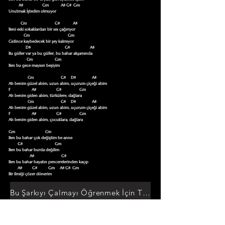
          A#                   Gm            A# G#  Gm 

Unutmak İştedim olmuyor

            Cm                            G#             A#

Beni eski sokaklardan bir ses çağırıyor

               Cm                                      Gm

Gidince kaybedecek bir şey kalmıyor

                 D#                                  G#                    A#

Bu güller var ya bu güller, bu bahar akşamında

                  Cm                      Gm

Ben bu gece mayısın beşiyim

                   Cm                           G#     D#                A#

Ah benim güzel abim, uzun abim, uçurum çiçeği abim 

F                     A#                    G#                  Gm

Ah benim giden abim, türkülere, dağlara

                   Cm                           G#     D#                A#

Ah benim güzel abim, uzun abim, uçurum çiçeği abim 

F                     A#                    G#                  Gm

Ah benim giden abim, çocuklara, dağlara

Gm                              Cm 

Ben bu bahar çok değiştim be anne

         G#                                Gm

Ben bu bahar burda değilim

                     A#                           G#

Ben bu bahar hayatın pencerelerinden kaçıp

         A#          G#           Gm     A# G#  Gm     

Bir ilmiği çözer dönerim
Bu Şarkıyı Çalmayı Öğrenmek İçin Tıklayın
Akor Sözlüğüne Git