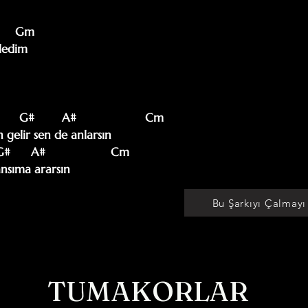
      Gm

ledim

     G#        A#                    Cm

gelir sen de anlarsın

#      A#                   Cm

ansıma ararsın

Bu Şarkıyı Çalmayı
TUMAKORLAR