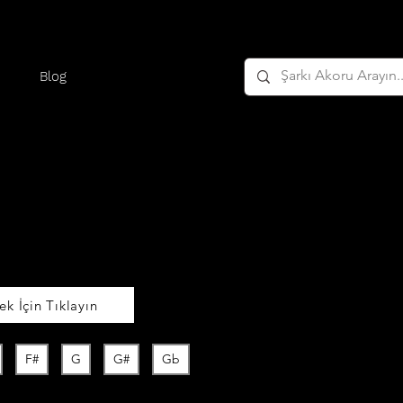
Blog
k İçin Tıklayın
F#
G
G#
Gb