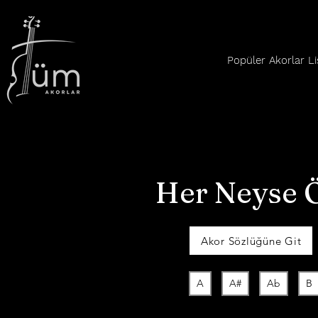
Popüler Akorlar Li
Her Neyse 
Akor Sözlüğüne Git
A
A#
Ab
B