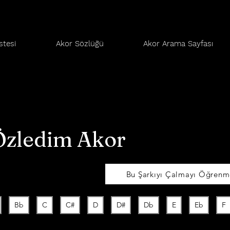
stesi
Akor Sözlüğü
Akor Arama Sayfası
Özledim Akor
Bu Şarkıyı Çalmayı Öğrenme
Bb
C
C#
D
D#
Db
E
Eb
F