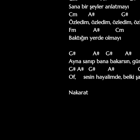
Sana bir şeyler anlatmayı

Cm       A#                 G#      
Özledim, özledim, özledim, öz
Fm           A#          Cm

Baktığın yerde olmayı

G#           A#    G#        A#      
Ayna sanıp bana bakarsın, gün 
G# A#   G#        A#               G
Of,     sesin hayalimde, belki ş
Nakarat