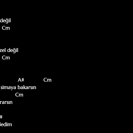
eğil 

el değil 

          A#             Cm

 simaya bakarsın

         Cm

rarsın

#

ledim
