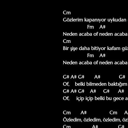
Cm

Gözlerim kapanıyor uykudan d
                 Fm    A#                 Cm

Neden acaba of neden acaba

Cm

Bir şişe daha bitiyor kafam güz
                 Fm    A#                 Cm

Neden acaba of neden acaba

G# A# G#       A#             G#    
Of,    belki bilmeden baktığım
G# A# G#    A#     G#      A#    
Of,     içip içip belki bu gece a
Cm       A#                Cm     A
Özledim, özledim, özledim, öz
Cm               A#              G#
