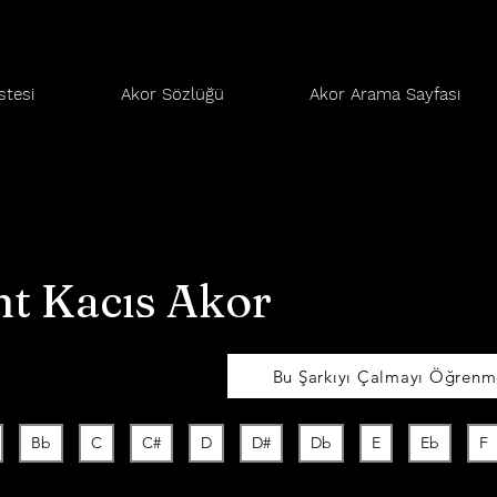
stesi
Akor Sözlüğü
Akor Arama Sayfası
t Kacıs Akor
Bu Şarkıyı Çalmayı Öğrenme
Bb
C
C#
D
D#
Db
E
Eb
F