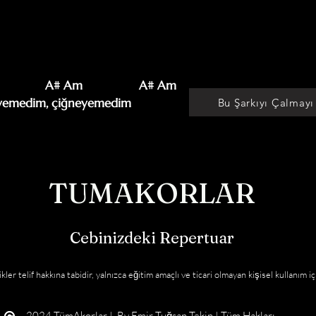
                 A# Am                A# Am

neyemedim, çiğneyemedim
Bu Şarkıyı Çalmayı
TUMAKORLAR
Cebinizdeki Repertuar
kler telif hakkına tabidir, yalnızca eğitim amaçlı ve ticari olmayan kişisel kullanım iç
2024 TümAkorlar | By
Emir Tuğsan Tekin
| Tüm Hakları