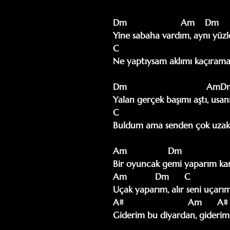
Dm                     Am    Dm      
Yine sabaha vardım, aynı yüzl
C                                      
Ne yaptıysam aklımı kaçırama
Dm                               AmDm 
Yalan gerçek başımı aştı, usa
C                                       
Buldum ama senden çok uzak
Am                Dm                  
Bir oyuncak gemi yaparım kar
Am           Dm      C                 
Uçak yaparım, alır seni uçarım  
A#                         Am      A# 
Giderim bu diyardan, giderim 