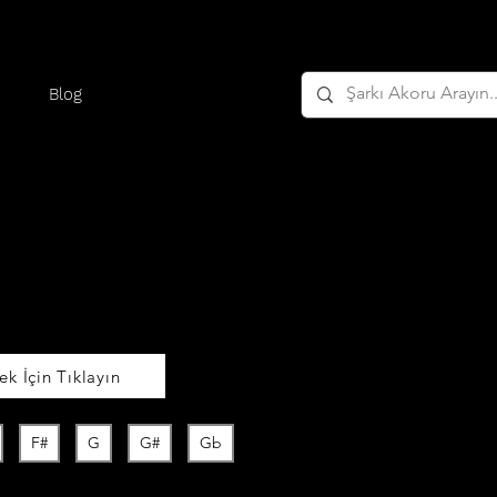
Blog
k İçin Tıklayın
F#
G
G#
Gb