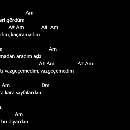
                Am

eri gördüm

           A# Am            A#  Am

dım, kaçıramadım

                               Am

nmadan aradım aşkı

                               A# Am                A# Am

tı vazgeçemedim, vazgeçemedim

  Am                      Dm

a kara sayfalardan

   

    

          Am     

bu diyardan 
