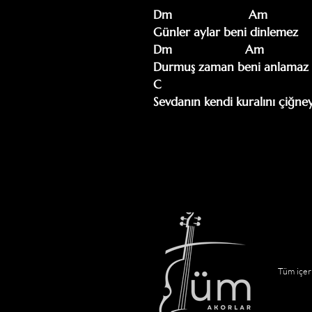
Dm                      Am

Günler aylar beni dinlemez

Dm                     Am

Durmuş zaman beni anlamaz

C                                       
Sevdanın kendi kuralını çiğ
Tüm içeri