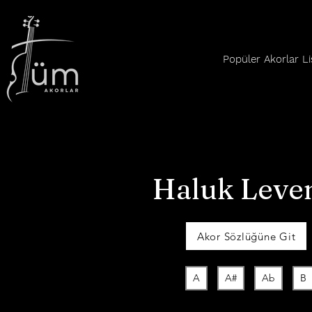
Popüler Akorlar Li
Haluk Leven
Akor Sözlüğüne Git
A
A#
Ab
B