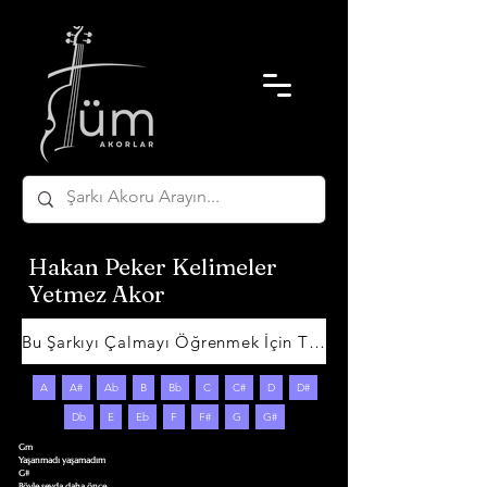
Hakan Peker Kelimeler
Yetmez Akor
Bu Şarkıyı Çalmayı Öğrenmek İçin Tıklayın
A
A#
Ab
B
Bb
C
C#
D
D#
Db
E
Eb
F
F#
G
G#
Gm

Yaşanmadı yaşamadım

G#

Böyle sevda daha önce
