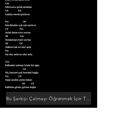
Gm

Mecnunu şimdi anladım

G#                Fm       

Leyla'yı sende görünce

Fm                        A#

Kendimden çok seni sevince

G#                   Fm

Anlat deme soru sorma 

A#                    Cm

Anlatamam beni yorma 

A#                   G#

Halime bak ne olur anla 

Fm

Ne olur anla ne olur anla 

Gm

Kelimeler yetmez böyle bir aşka 

                             G#

Hiç benzeri yok bendeki başka

Fm                G#

Nasıl sevdim yerini bilsen

                            A#          G#

Kalbime girsen görsen keşke
Bu Şarkıyı Çalmayı Öğrenmek İçin Tıklayın
Akor Sözlüğüne Git