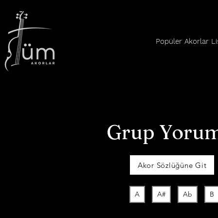
Popüler Akorlar Li
Grup Yorum
Akor Sözlüğüne Git
A
A#
Ab
B