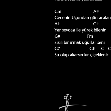
Cm                          A#

Gecenin Uçundan gün aralanı
A#                           G#

Yar sevdası ile yürek bilenir

G#                      Fm

Sızılı bir ırmak uğurlar seni

G7                        G#     G   
Su olup akarsın kır çiçeklenir