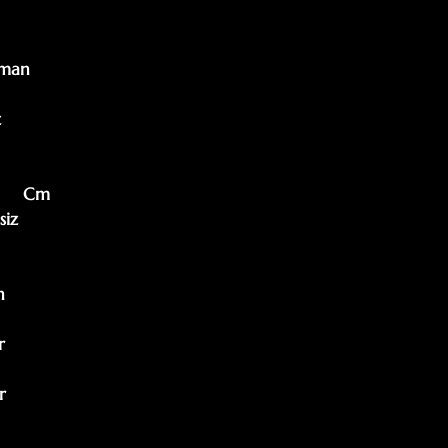
man



      Cm

iz 






