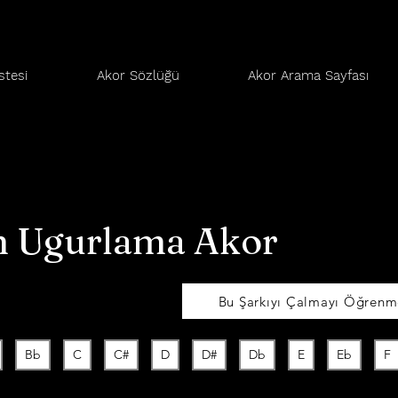
stesi
Akor Sözlüğü
Akor Arama Sayfası
 Ugurlama Akor
Bu Şarkıyı Çalmayı Öğrenme
Bb
C
C#
D
D#
Db
E
Eb
F