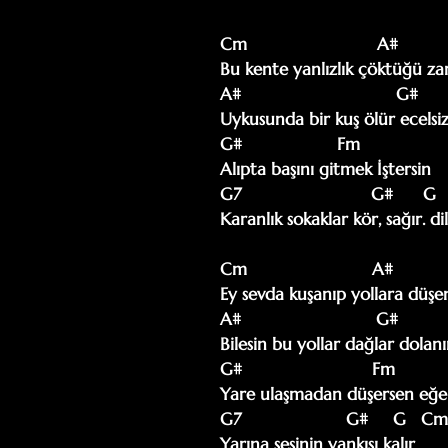
Cm                          A#

Bu kente yanlızlık çöktüğü za
A#                               G#

Uykusunda bir kuş ölür ecelsiz
G#                   Fm

Alıpta başını gitmek İştersin

G7                          G#      G 
Karanlık sokaklar kör, sağır. dils
Cm                         A#

Ey sevda kuşanıp yollara düşen
A#                           G#

Bilesin bu yollar dağlar dolanır
G#                          Fm

Yare ulaşmadan düşersen eğer
G7                     G#     G   Cm

Yarına sesinin yankısı kalır
