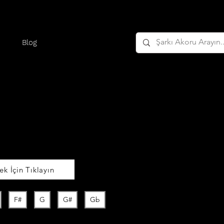
Blog
k İçin Tıklayın
F#
G
G#
Gb