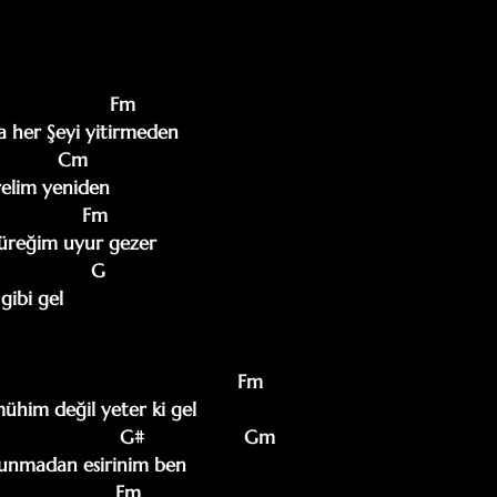
                    Fm

a her Şeyi yitirmeden

           Cm

relim yeniden

               Fm

üreğim uyur gezer 

ibi gel

him değil yeter ki gel

unmadan esirinim ben
