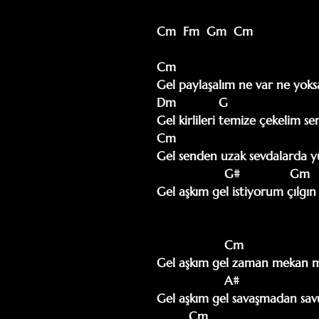
Cm  Fm  Gm  Cm

Cm                                        
Gel paylaşalım ne var ne yoks
Dm            G                         
Gel kirlileri temize çekelim se
Cm                                        
Gel senden uzak sevdalarda y
                   G#              Gm                   G

Gel aşkım gel istiyorum çılgın g
                   Cm                                                                Fm

Gel aşkım gel zaman mekan mü
                   A#                                            G#                  Gm

Gel aşkım gel savaşmadan sav
         Cm                                                    Fm
