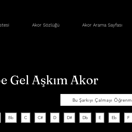
stesi
Akor Sözlüğü
Akor Arama Sayfası
e Gel Aşkım Akor
Bu Şarkıyı Çalmayı Öğrenme
Bb
C
C#
D
D#
Db
E
Eb
F