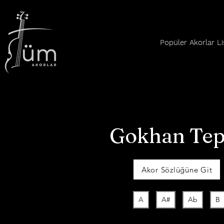
Popüler Akorlar Li
Gokhan Tep
Akor Sözlüğüne Git
A
A#
Ab
B