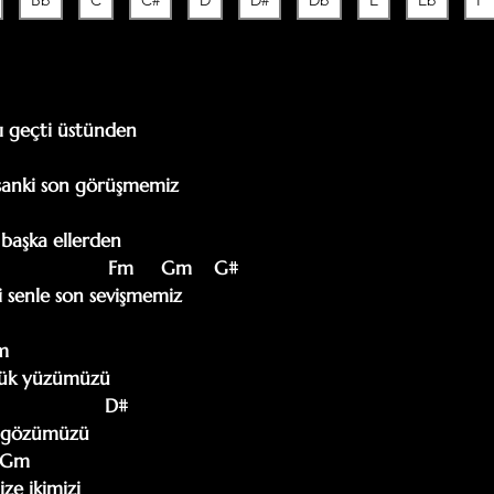
Bb
C
C#
D
D#
Db
E
Eb
F
ı geçti üstünden

      

sanki son görüşmemiz

aşka ellerden

senle son sevişmemiz      

m

dük yüzümüzü

 gözümüzü

e ikimizi
