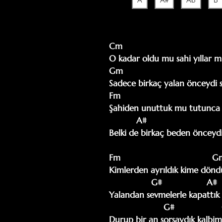
A
A#
Ab
B
Cm

O kadar oldu mu sahi yıllar m
Gm                                         
Sadece birkaç yalan önceydi 
Fm

Şahiden unuttuk mu tutunca b
           A#                                                  Fm     Gm    G# 

Belki de birkaç beden önceydi 
Fm                                     G
Kimlerden ayrıldık kime dön
                 G#                  A#                     D#

Yalandan sevmelerle kapattık
                      G#                   Gm

Durup bir an sorsaydık kalbimiz