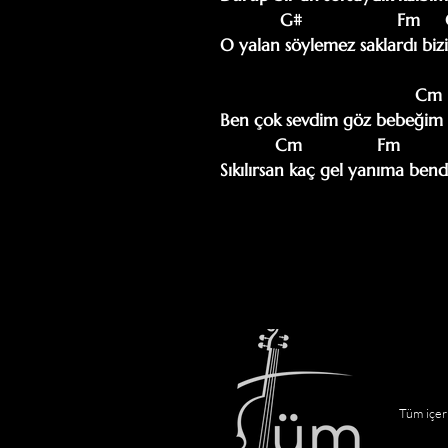
            G#                   Fm     Gm

O yalan söylemez saklardı bizi

                                       Cm              Fm                          Gm

Ben çok sevdim göz bebeğim h
           Cm               Fm           Gm           Fm         Gm  

Sıkılırsan kaç gel yanıma ben
Tüm içeri