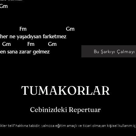
er ne yaşadıysan farketmez

den sana zarar gelmez
Bu Şarkıyı Çalmayı
TUMAKORLAR
Cebinizdeki Repertuar
kler telif hakkına tabidir, yalnızca eğitim amaçlı ve ticari olmayan kişisel kullanım iç