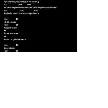
Âşık olur muymuş / Düşman mı olurmuş

G#                       D#m           A#m

Bir yerlerde yine seni bulsam / Bir yerlerde yine huzur bulsam

G#                            D#m                     A#m

Kaybeder miyim yine manzaraya dalsam

A#m                 F#

Ah bir içimsin

A#m                 F#

Parçalandı içim

F#

İki tek atılır ama

F#                F     

Anılar zor gelir tek başına

A#m                 F#

Gece gibisin

A#m                 F#

Sabaha bitersin

F#

Hiç doyum olmaz sana

F#                F     

Keşke sabahlar olmasa
Bu Şarkıyı Çalmayı Öğrenmek İçin Tıklayın
Akor Sözlüğüne Git
TUMAKORLAR