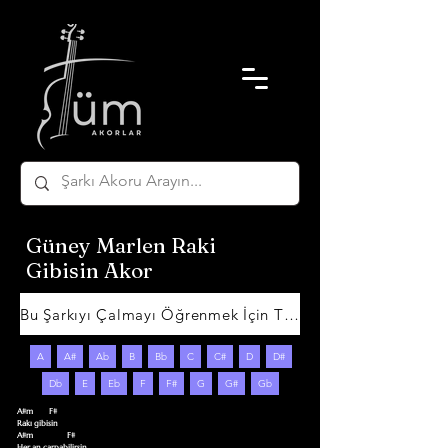
Güney Marlen Raki
Gibisin Akor
Bu Şarkıyı Çalmayı Öğrenmek İçin Tıklayın
A
A#
Ab
B
Bb
C
C#
D
D#
Db
E
Eb
F
F#
G
G#
Gb
A#m        F#

Rakı gibisin

A#m                 F#

Her an çarpabilirsin
