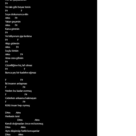
F#

Ve rakı gibi beyaz tenin

F#                      F     

Suya dokununca elin

A#m        F#

Yakar geçersin

A#m        F#

Kana girersin

F#

Ve biliyorum şişe kırılırsa

F#                F    

Akıp gidersin

A#m          F#

Suçlu birisin

A#m                 F#

Ama ceza gibisin

F#

Güzelliğine hiç laf olmaz

F#                           F    

Bunca şey bir kadehe sığmaz

F                       F#

İki insanın anlaşması

F                           F#

Neden bu kadar zormuş

F                              F#

Giderken arkasına bakmayan

F                           F#

Kötü insan hep oymuş

D#m         A#m

Herkesin ismi 

                    D#m                    A#m

Kendi doğmadan önce mi konmuş

D#m                 A#m

Aynı düşünüp farklı konuşanlar

D#m             A#m
