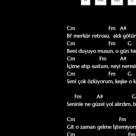
A
A#
Ab
B
Cm                      Fm   A#        
Bi' merkür retrosu,  aldı götü
Cm                      Fm        G    
Beni duyuyo musun, o gün hiç
Cm                Fm         A#       
İçime atıp sustum, neyi neresi
Cm                      Fm        G    
Seni çok özlüyorum, keşke o ka
     Fm          A#                   G          Fm         A#                      G

Seninle ne güzel yol alırdım, 
Cm                             Fm        
Git o zaman gelme İştemiyors
Cm                                   Fm 