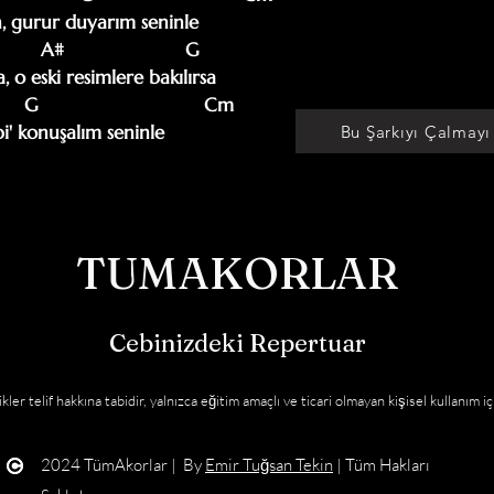
n, gurur duyarım seninle

       A#                      G

, o eski resimlere bakılırsa

    G                              Cm

bi' konuşalım seninle
Bu Şarkıyı Çalmayı
TUMAKORLAR
Cebinizdeki Repertuar
kler telif hakkına tabidir, yalnızca eğitim amaçlı ve ticari olmayan kişisel kullanım iç
2024 TümAkorlar | By
Emir Tuğsan Tekin
| Tüm Hakları