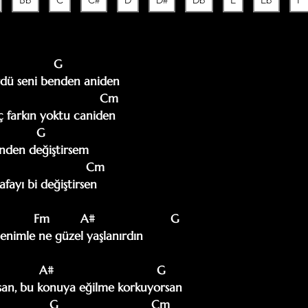
Bb
C
C#
D
D#
Db
E
Eb
F
              G

rdü seni benden aniden

                            Cm

 farkın yoktu caniden

          G

nden değiştirsem

                        Cm

fayı bi değiştirsen

benimle ne güzel yaşlanırdın

          A#                              G

an, bu konuya eğilme korkuyorsan

              G                           Cm
