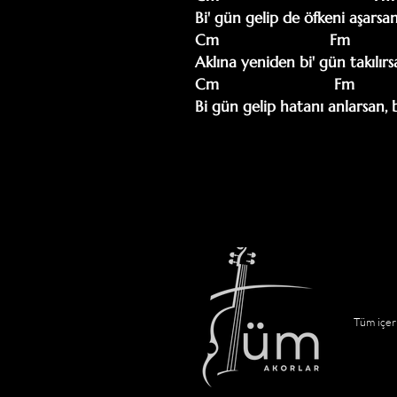
Bi' gün gelip de öfkeni aşarsa
Cm                         Fm           
Aklına yeniden bi' gün takılırsa
Cm                          Fm          
Bi gün gelip hatanı anlarsan, 
Tüm içeri