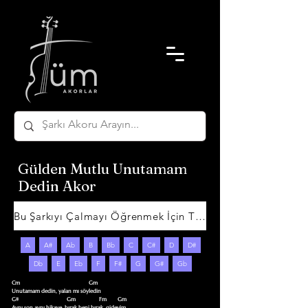
Gülden Mutlu Unutamam
Dedin Akor
Bu Şarkıyı Çalmayı Öğrenmek İçin Tıklayın
A
A#
Ab
B
Bb
C
C#
D
D#
Db
E
Eb
F
F#
G
G#
Gb
Cm                                                  Gm

Unutamam dedin, yalan mı söyledin

G#                                   Gm                 Fm        Gm

Aynı son aynı hikaye, bırak beni bırak, gideyim
