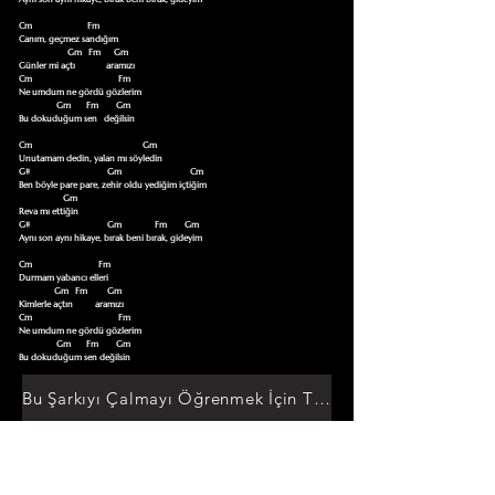
Cm                         Fm

Canım, geçmez sandığım

                      Gm   Fm      Gm

Günler mi açtı              aramızı

Cm                                       Fm

Ne umdum ne gördü gözlerim

                 Gm       Fm        Gm

Bu dokuduğum sen   değilsin

Cm                                                  Gm

Unutamam dedin, yalan mı söyledin

G#                                   Gm                               Cm

Ben böyle pare pare, zehir oldu yediğim içtiğim

                    Gm

Reva mı ettiğin

G#                                   Gm               Fm        Gm

Aynı son aynı hikaye, bırak beni bırak, gideyim

Cm                              Fm

Durmam yabancı elleri

                Gm   Fm         Gm

Kimlerle açtın          aramızı

Cm                                       Fm

Ne umdum ne gördü gözlerim

                 Gm       Fm        Gm

Bu dokuduğum sen değilsin
Bu Şarkıyı Çalmayı Öğrenmek İçin Tıklayın
Akor Sözlüğüne Git