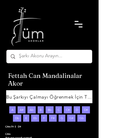
Fettah Can Mandalinalar
Akor
Bu Şarkıyı Çalmayı Öğrenmek İçin Tıklayın
A
A#
Ab
B
Bb
C
C#
D
D#
Db
E
Eb
F
F#
G
G#
Gb
G#m F#  E   D#

G#m

Ayrı ayrı uyusak uyansak 
