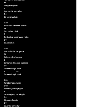
F#

Yaz gelse açılsak 

E

Ayrı ayrı iki yarımdan 

D#

Bir tamam olsak 

G#m

Sizi yalnız severken birden 

F#

Sen ve ben olsak 

E

Beni yalnız bırakmasan hatta 

D#

Sevgili olsak 

G#m

Mandalinalar tezgahta 

F#

Kokusu girse kanıma 

E

Beni uyandırsa seni kandırsa 

D#

Tamamdır aşık olsak

E                       D#

Tamamdır aşık olsak 

G#m

Yeniden taşınır gibi 

D#m

Yeni bir yere alışır gibi 

E

Yeni doğmuş bebek gibi 

D#

Olursun diyorlar 

D#

Sevenler biliyorlar