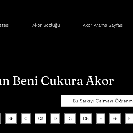
stesi
Akor Sözlüğü
Akor Arama Sayfası
n Beni Cukura Akor
Bu Şarkıyı Çalmayı Öğrenme
Bb
C
C#
D
D#
Db
E
Eb
F