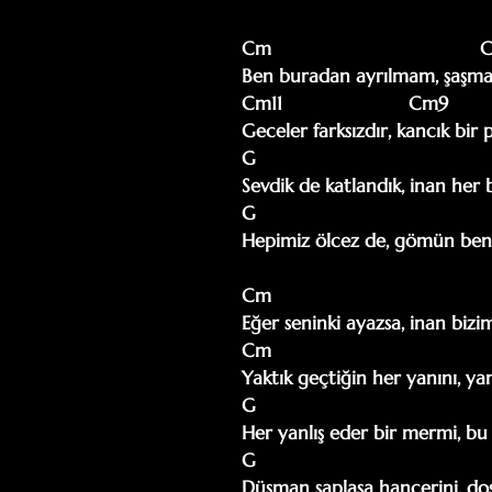
Cm                                     
Ben buradan ayrılmam, şaşma
Cm11                       Cm9

Geceler farksızdır, kancık bir 
G

Sevdik de katlandık, inan her 
G                                     
Hepimiz ölcez de, gömün beni
Cm

Eğer seninki ayazsa, inan bizim
Cm

Yaktık geçtiğin her yanını, ya
G

Her yanlış eder bir mermi, bu
G

Düşman saplasa hançerini, dos