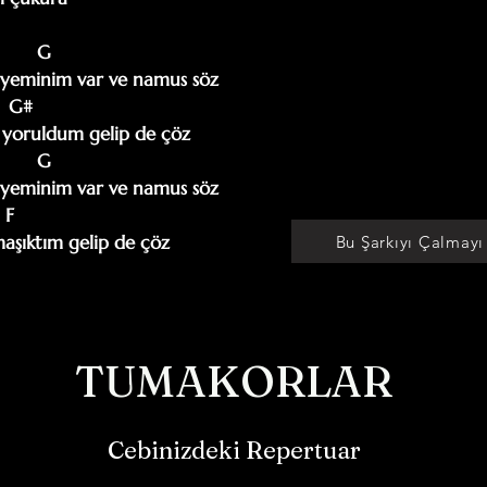
       G

yeminim var ve namus söz

   G#

yoruldum gelip de çöz

       G

yeminim var ve namus söz

 F

aşıktım gelip de çöz
Bu Şarkıyı Çalmayı
TUMAKORLAR
Cebinizdeki Repertuar