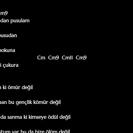
 Cm9

dan pusulam

pusudan

bokuna

                               Cm  Cm9  Cm11  Cm9

 çukura

 ki ömür değil

nan bu gençlik kömür değil

 da sanma ki kimseye ödül değil

tum var bu da bize ölüm değil
