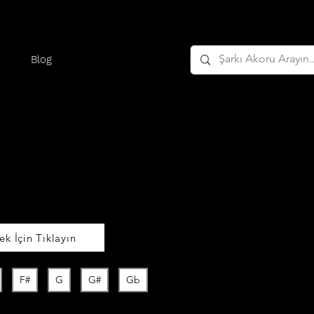
Blog
k İçin Tıklayın
F#
G
G#
Gb