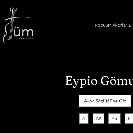
Popüler Akorlar Li
Eypio Gömu
Akor Sözlüğüne Git
A
A#
Ab
B