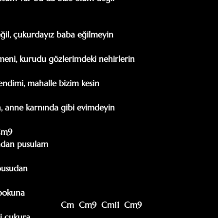
il, çukurdayız baba eğilmeyin

ni, kurudu gözlerimdeki nehirlerin

dimi, mahalle bizim kesin

, anne karnında gibi evimdeyin

 Cm9

dan pusulam

pusudan

bokuna

                               Cm  Cm9  Cm11  Cm9

 çukura
