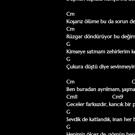
Cm

Koşarız ölüme bu da sorun değ
Cm

Rüzgar döndürüyor bu değirme
G

Kimseye satmam zehirlerim ken
G

Çukura düştü diye sevinmeyin
Cm                                     
Ben buradan ayrılmam, şaşma
Cm11                       Cm9

Geceler farksızdır, kancık bir 
G

Sevdik de katlandık, inan her 
G                                     
Hepimiz ölcez de, gömün beni