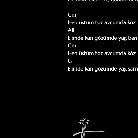
Cm                                        
Hep üstüm toz avcumda köz, 
A#                                        
Elimde kan gözümde yaş, ben 
Cm                                        
Hep üstüm toz avcumda köz, 
G                                           
Elimde kan gözümde yaş, sarm