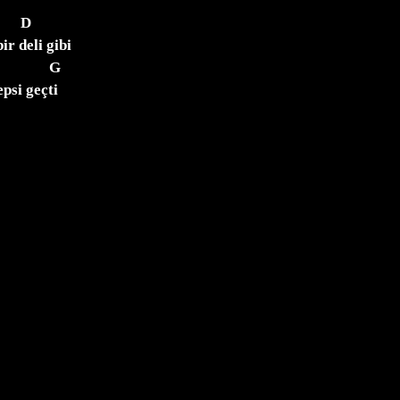
r deli gibi

si geçti
