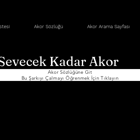
stesi
Akor Sözlüğü
Akor Arama Sayfası
Sevecek Kadar Akor
Akor Sözlüğüne Git
Bu Şarkıyı Çalmayı Öğrenmek İçin Tıklayın
A
A#
Ab
B
Bb
C
C#
D
D#
Db
E
Eb
F
F#
G
G#
Gb