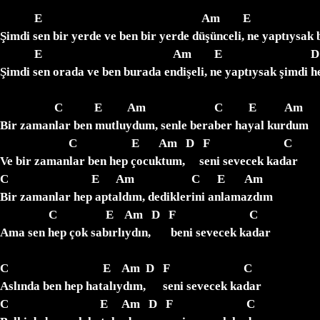
            E                                                        Am        E                              D

Şimdi sen bir yerde ve ben bir yerde düşünceli, ne yaptıysak bi
            E                                              Am        E                               D              G

Şimdi sen orada ve ben burada endişeli, ne yaptıysak şimdi hep
                   C           E         Am                        C         E          Am

Bir zamanlar ben mutluydum, senle beraber hayal kurdum

                        C                   E       Am   D   F                          C

Ve bir zamanlar ben hep çocuktum,     seni sevecek kadar

C                             E      Am                    C      E       Am

Bir zamanlar hep aptaldım, dediklerini anlamazdım

                 C                 E    Am   D   F                          C

Ama sen hep çok sabırlıydın,       beni sevecek kadar

C                                 E    Am  D   F                          C

Aslında ben hep hatalıydım,      seni sevecek kadar

C                                E     Am   D   F                          C
