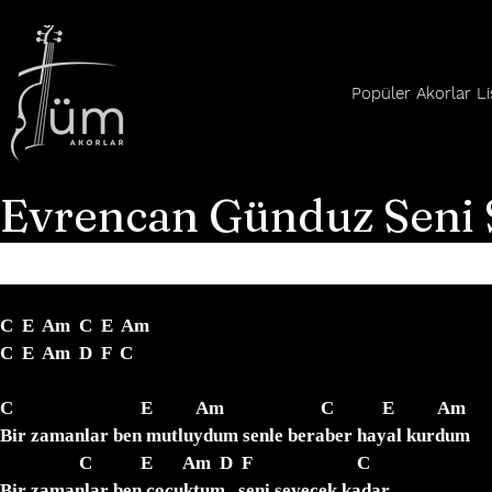
Popüler Akorlar Li
Evrencan Günduz Seni 
C  E  Am  C  E  Am

C  E  Am  D  F  C

C                             E          Am                      C           E          Am

Bir zamanlar ben mutluydum senle beraber hayal kurdum   

                  C           E       Am  D  F                        C

Bir zamanlar ben çocuktum   seni sevecek kadar
