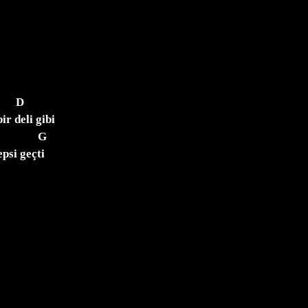
r deli gibi

si geçti
