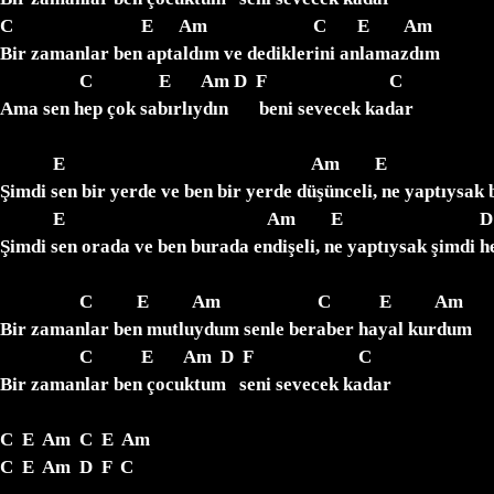
C                             E      Am                        C       E        Am

Bir zamanlar ben aptaldım ve dediklerini anlamazdım

                  C               E       Am D  F                            C

Ama sen hep çok sabırlıydın       beni sevecek kadar

            E                                                        Am        E                              D

Şimdi sen bir yerde ve ben bir yerde düşünceli, ne yaptıysak bi
            E                                              Am        E                               D              G

Şimdi sen orada ve ben burada endişeli, ne yaptıysak şimdi hep
                  C          E          Am                      C           E          Am

Bir zamanlar ben mutluydum senle beraber hayal kurdum   

                  C           E       Am  D  F                        C

Bir zamanlar ben çocuktum   seni sevecek kadar

C  E  Am  C  E  Am

C  E  Am  D  F  C
