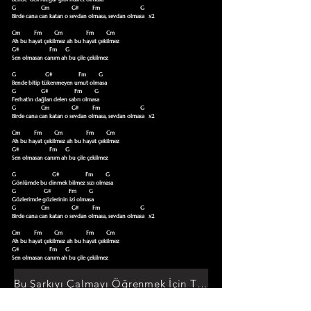
G                  Cm                G#          Fm                             G

Birde cana can katan o sevdan olmasa, sevdan olmasa   x2

Cm          Fm         Cm                 Fm         Cm

Ah bu hayat çekilmez ah bu hayat çekilmez

G#                      Fm      G                 

Sen olmasan canım ah bu çile çekilmez

G                     G#                   Fm         G

Bende bitip tükenmeyen umut olmasa 

G                  G#                   Fm         G

Ferhat'ın dağları delen sabrı olmasa 

G                  Cm                G#          Fm                             G

Birde cana can katan o sevdan olmasa, sevdan olmasa   x2

Cm          Fm         Cm                 Fm         Cm

Ah bu hayat çekilmez ah bu hayat çekilmez

G#                      Fm      G                 

Sen olmasan canım ah bu çile çekilmez

G                          G#                   Fm         G

Gönlümde bu dinmek bilmez sızı olmasa 

G                    G#             Fm         G

Gözlerimde gözlerinin izi olmasa 

G                  Cm                G#          Fm                             G

Birde cana can katan o sevdan olmasa, sevdan olmasa   x2

Cm          Fm         Cm                 Fm         Cm

Ah bu hayat çekilmez ah bu hayat çekilmez

G#                      Fm      G                 

Sen olmasan canım ah bu çile çekilmez
Bu Şarkıyı Çalmayı Öğrenmek İçin Tıklayın