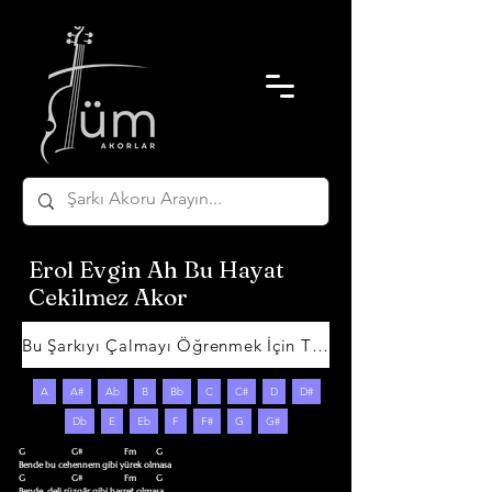
Erol Evgin Ah Bu Hayat
Cekilmez Akor
Bu Şarkıyı Çalmayı Öğrenmek İçin Tıklayın
A
A#
Ab
B
Bb
C
C#
D
D#
Db
E
Eb
F
F#
G
G#
G                     G#                   Fm         G

Bende bu cehennem gibi yürek olmasa 

G                     G#                   Fm         G

Bende  deli rüzgâr gibi hasret olmasa 
