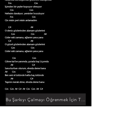
      Fm                                        Cm

İçimden bir şeyler kopuyor olmuyor 

         Cm                            Gm

Nefesim daralıyor, yeminler bozuluyor

         Fm                                 Cm

Cin misin peri misin anlamadım 

      G#                                  A#

O deniz gözlerinden alamam gözlerimi

           Gm                            Cm                 A#

Gider eski zamana, ağlarım yana yana

      G#                                  A#

O güzel gözlerinden alamam gözlerimi

           Gm                            Cm

Gider eski zamana, ağlarım yana yana 

             Cm                             Gm

Gitme kal be yanımda, şurada baş Uçumda

          A#                                 G#

Sana kurban olurum, elveda deme bana

A#        Cm                    Gm         

Ben seni el üstünde hatta baş üstünde

          A#                              G#

Taşırım merak etme, elveda deme bana 

Cm   Gm  A#  G#  A#  Cm   Gm  A#  G#
Bu Şarkıyı Çalmayı Öğrenmek İçin Tıklayın
Akor Sözlüğüne Git