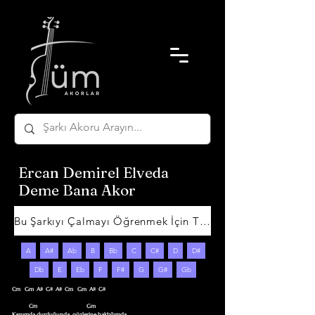
Ercan Demirel Elveda
Deme Bana Akor
Bu Şarkıyı Çalmayı Öğrenmek İçin Tıklayın
A
A#
Ab
B
Bb
C
C#
D
D#
Db
E
Eb
F
F#
G
G#
Gb
Cm   Gm  A#  G#  A#  Cm   Gm  A#  G#

            Cm                                   Gm

Karşımda durduğunda, gözlerine baktığımda
