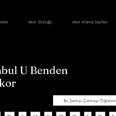
stesi
Akor Sözlüğü
Akor Arama Sayfası
nbul U Benden
kor
Bu Şarkıyı Çalmayı Öğrenme