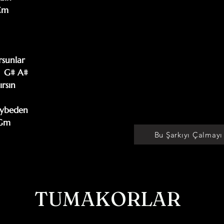
Cm

sunlar

    G# A#

rsın

ybeden

 Gm

Bu Şarkıyı Çalmayı
TUMAKORLAR