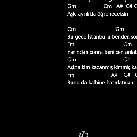
Gm                  Cm   A#  G# 
Aşkı ayrılıkla öğreneceksin

Cm                          Gm

Bu gece İstanbul'u benden sor
Fm                                Gm 
Yarından sonra beni sen anlatı
Gm                               G#

Aşkta kim kazanmış kimmiş ka
Fm                        A#    G#  
Bunu da kalbine hatırlatırsın