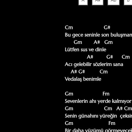
A
A#
Ab
B
Cm                     G#

Bu gece seninle son buluşmam
      Gm        A#   Gm

Lütfen sus ve dinle

               A#         G#      Cm

Acı gelebilir sözlerim sana

    A# G#          Cm

Vedalaş benimle

Gm                    Fm

Sevenlerin ahı yerde kalmıyor

Gm                     Cm   A# Cm
Senin günahını yüreğin  çeksin
Gm                        Fm

Bir daha yüzümü görmeyeceks